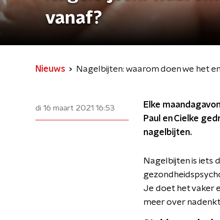
vanaf?
Nieuws
Nagelbijten: waarom doen we het en
Elke maandagavond
di 16 maart 2021
16:53
Paul en Cielke ge
nagelbijten.
Nagelbijten is iet
gezondheidspsychol
Je doet het vaker 
meer over nadenkt e