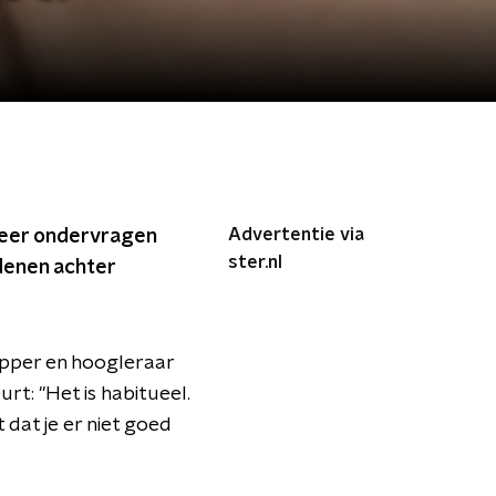
Advertentie via
 keer ondervragen
ster.nl
denen achter
apper en hoogleraar
t: "Het is habitueel.
dat je er niet goed