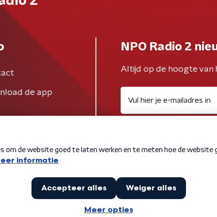
adio 2
o
NPO Radio 2 nie
Altijd op de hoogte van 
act
nload de app