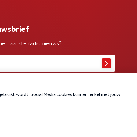
uwsbrief
het laatste radio nieuws?
Cookiebeleid