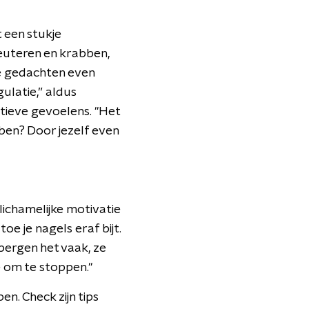
 een stukje
peuteren en krabben,
ve gedachten even
ulatie,” aldus
atieve gevoelens. "Het
ben? Door jezelf even
lichamelijke motivatie
toe je nagels eraf bijt.
bergen het vaak, ze
e om te stoppen."
en. Check zijn tips