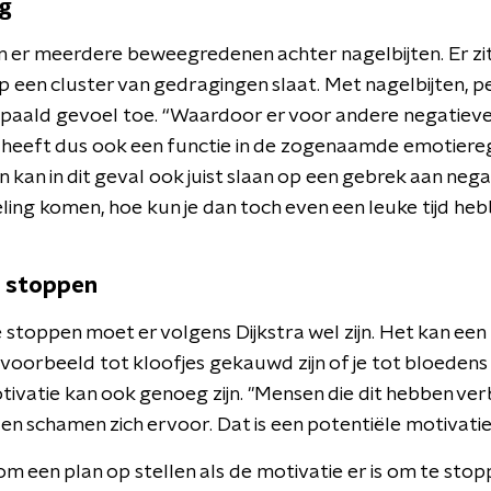
ng
jn er meerdere beweegredenen achter nagelbijten. Er zit
op een cluster van gedragingen slaat. Met nagelbijten, 
 bepaald gevoel toe. “Waardoor er voor andere negatie
t heeft dus ook een functie in de zogenaamde emotiereg
en kan in dit geval ook juist slaan op een gebrek aan neg
ling komen, hoe kun je dan toch even een leuke tijd heb
e stoppen
stoppen moet er volgens Dijkstra wel zijn. Het kan een 
 bijvoorbeeld tot kloofjes gekauwd zijn of je tot bloedens 
ivatie kan ook genoeg zijn. "Mensen die dit hebben ver
 en schamen zich ervoor. Dat is een potentiële motivati
om een plan op stellen als de motivatie er is om te stopp