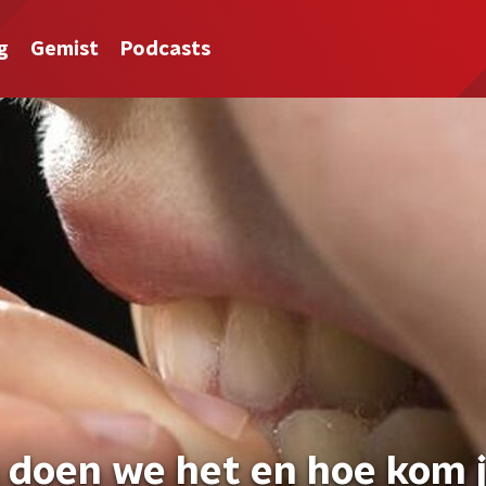
g
Gemist
Podcasts
 doen we het en hoe kom j