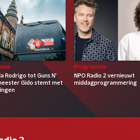
mma
Programma
ia Rodrigo tot Guns N'
NPO Radio 2 vernieuwt
meester Gido stemt met
middagprogrammering
rlingen