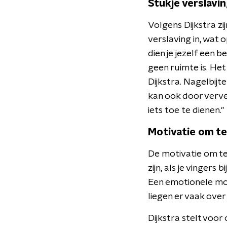
Stukje verslavi
Volgens Dijkstra zi
verslaving in, wat 
dien je jezelf een
geen ruimte is. He
Dijkstra. Nagelbijt
kan ook door verve
iets toe te dienen."
Motivatie om t
De motivatie om te 
zijn, als je vingers
Een emotionele mot
liegen er vaak over
Dijkstra stelt voor 