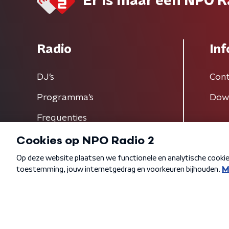
Er is maar één NPO R
Radio
Inf
DJ’s
Cont
Programma's
Dow
Frequenties
Algemene voorwaarden
Privacybeleid