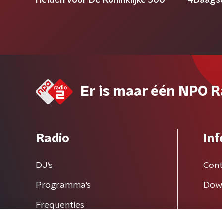
Heiden voor De Koninklijke 500
4Daagse
Er is maar één NPO R
Radio
Inf
DJ’s
Cont
Programma's
Dow
Frequenties