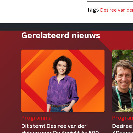
Tags
Desiree van de
Gerelateerd nieuws
Programma
Progra
Dit stemt Desiree van der
Desiree