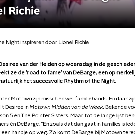
l Richie
e Night inspireren door Lionel Richie
 Desiree van der Heiden op woensdag in de geschiede
kt ze de 'road to fame' van DeBarge, een opmerkelij
natuurlijk het succesvolle Rhythm of the Night.
chter Motown zijn misschien wel familiebands. En daar zij
lt Desiree in
Motown Midden van de Week
. Bekende vo
son 5 en The Pointer Sisters. Maar tot de lange lijst be
ers én DeBarge. "En zoals dat dan gaat in families is ied
r een handje op weg. Zo komt DeBarge bij Motown ter