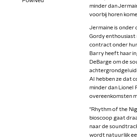
PowNed
minder dan Jermaine
voorbij horen kome
Jermaine is onder d
Gordy enthousiast r
contract onder hu
Barry heeft haar in
DeBarge om de soun
achtergrondgeluide
Al hebben ze dat co
minder dan Lionel R
overeenkomsten met
"Rhythm of the Nig
bioscoop gaat draai
naar de soundtrack 
wordt natuurlijk een