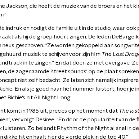
 Jackson, die heeft de muziek van de broers en het kle
n."
e indruk en nodigt de familie uit in de studio, waar oo
aakt als hij de groep hoort zingen. De leden DeBarge kr
n neus geschoven. "Ze worden gekoppeld aan songwrite
gehuurd muziek te schijven voor zijn film
The Last Drag
dtrack in te zingen." En dat doen ze met overgave. Ze
n, de zogenaamde 'street sounds' op de plaat spreken en
ncept niet zelf bedacht. Ze laten zich namelijk inspire
ichie. En als je goed naar het nummer luistert, hoor je 
 Richie’s hit All Night Long.
ht komt in 1985 uit, precies op het moment dat
The las
en", vervolgt Desiree. "En door de populariteit van de 
luisteren. Zo belandt Rhythm of the Night al snel in de h
 dikke hit en haalt hier de vierde plek in de top 40."