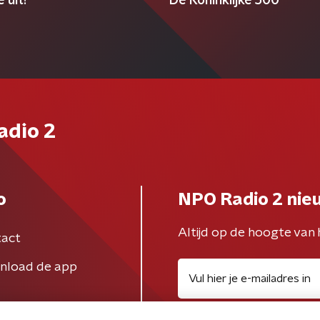
 uit!
De Koninklijke 500
adio 2
o
NPO Radio 2 nie
Altijd op de hoogte van 
act
nload de app