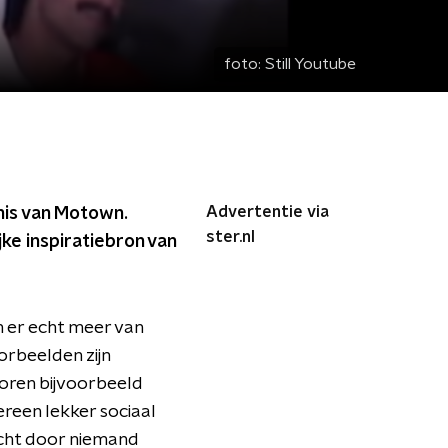
foto:
Still Youtube
Advertentie via
nis van Motown.
ster.nl
ke inspiratiebron van
n er echt meer van
orbeelden zijn
horen bijvoorbeeld
ereen lekker sociaal
echt door niemand