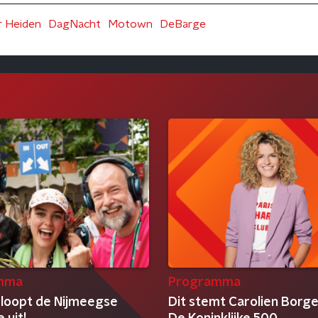
r Heiden
DagNacht
Motown
DeBarge
mma
Programma
 loopt de Nijmeegse
Dit stemt Carolien Borge