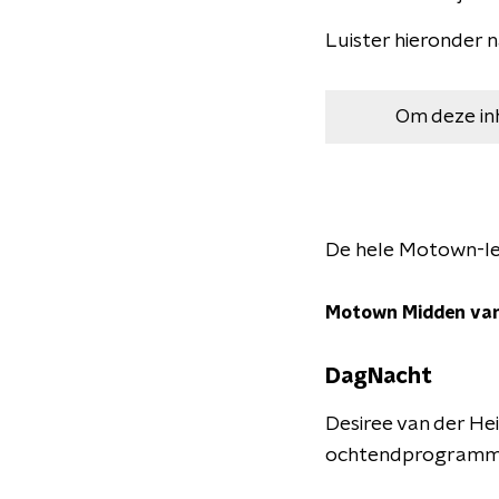
Luister hieronder 
Om deze in
De hele Motown-les 
Motown Midden van
DagNacht
Desiree van der He
ochtendprogramma