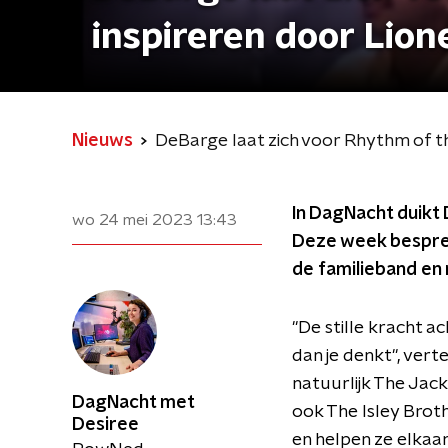
inspireren door Lione
Nieuws
DeBarge laat zich voor Rhythm of th
In DagNacht duikt
wo 24 mei 2023
13:43
Deze week bespree
de familieband en 
"De stille kracht a
dan je denkt", verte
natuurlijk The Jack
DagNacht met
ook The Isley Broth
Desiree
en helpen ze elkaa