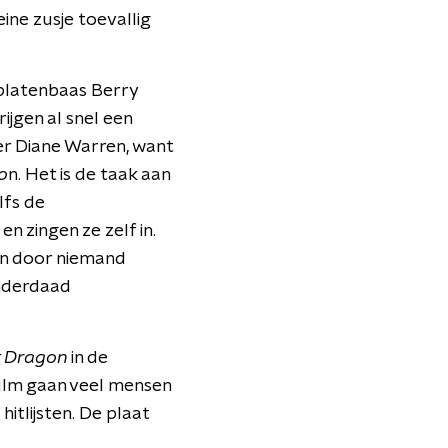
ine zusje toevallig
k platenbaas Berry
ijgen al snel een
r Diane Warren, want
o
n. Het is de taak aan
lfs de
 zingen ze zelf in.
ren door niemand
inderdaad
t Dragon
in de
film gaan veel mensen
itlijsten. De plaat