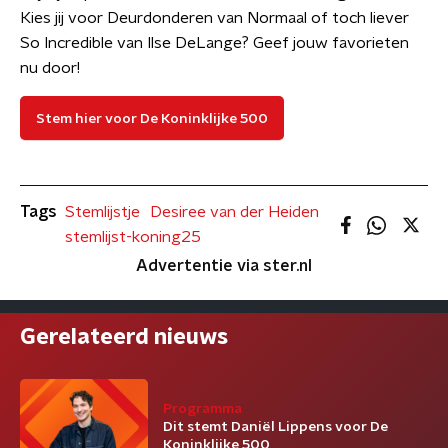
Kies jij voor Deurdonderen van Normaal of toch liever
So Incredible van Ilse DeLange? Geef jouw favorieten
nu door!
Stem hier voor De Koninklijke 500
Tags
Stemlijstje
Desiree van der Heiden
stemlijst-koning25
Advertentie via ster.nl
Gerelateerd nieuws
Programma
Dit stemt Daniël Lippens voor De
Koninklijke 500