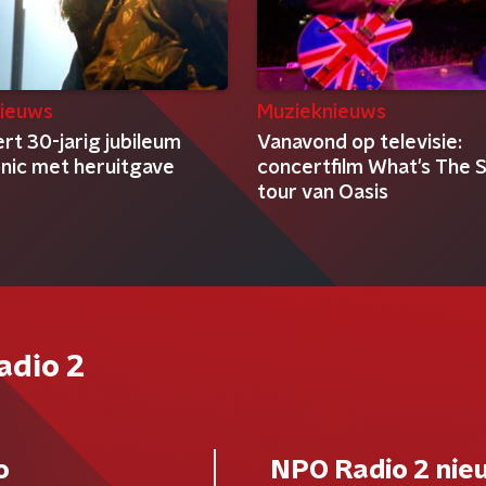
ieuws
Muzieknieuws
ert 30-jarig jubileum
Vanavond op televisie:
nic met heruitgave
concertfilm What's The 
tour van Oasis
adio 2
o
NPO Radio 2 nie