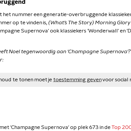
bruggend
at het nummer een generatie-overbruggende klassieker
mer op te vinden is,
(What’s The Story) Morning Glory
mpagne Supernova' ook klassiekers 'Wonderwall' en 'D
eeft Noel tegenwoordig aan 'Champagne Supernova'? B
r:
houd te tonen moet je
toestemming geven
voor social 
9 met 'Champagne Supernova' op plek 673 in de
Top 20