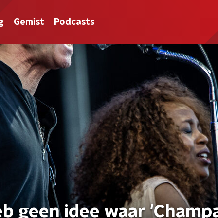
g
Gemist
Podcasts
 heb geen idee waar 'Cham