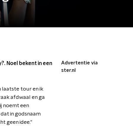
Advertentie via
y?. Noel bekent in een
ster.nl
 laatste tour en ik
vaak afdwaal en ga
ij noemt een
 dat in godsnaam
ht geen idee."