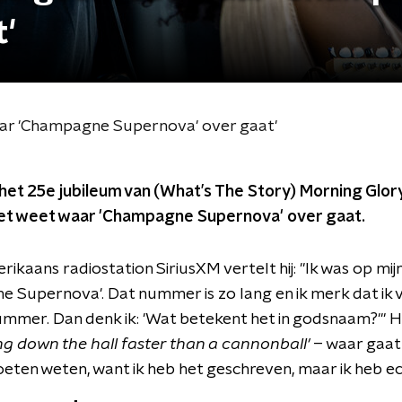
t'
waar 'Champagne Supernova' over gaat'
r het 25e jubileum van (What’s The Story) Morning Glor
niet weet waar 'Champagne Supernova' over gaat.
ikaans radiostation SiriusXM vertelt hij: "Ik was op mijn
 Supernova'. Dat nummer is zo lang en ik merk dat ik 
ummer. Dan denk ik: 'Wat betekent het in godsnaam?'" H
g down the hall faster than a cannonball'
– waar gaat
eten weten, want ik heb het geschreven, maar ik heb ec