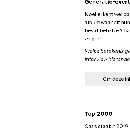
Generatie-over
Noel erkent wel d
album waar dit num
bevat behalve 'Cha
Anger'.
Welke betekenis g
interview hieronde
Om deze in
Top 2000
Oasis staat in 201