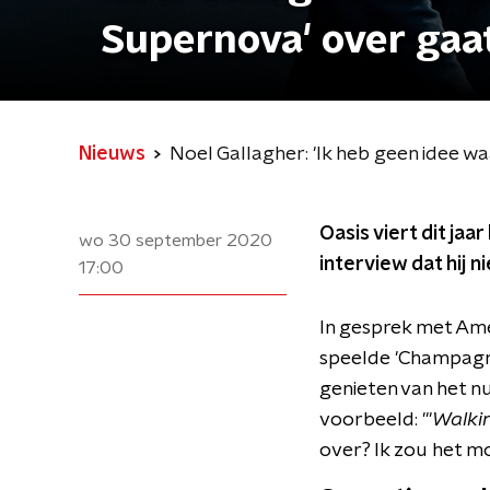
Supernova' over gaa
Nieuws
Noel Gallagher: 'Ik heb geen idee 
Oasis viert dit jaa
wo 30 september 2020
interview dat hij 
17:00
In gesprek met Amer
speelde 'Champagne
genieten van het n
voorbeeld: "'
Walkin
over? Ik zou het mo