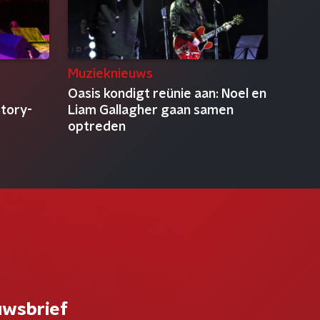
Muzieknieuws
Oasis kondigt reünie aan: Noel en
Story-
Liam Gallagher gaan samen
optreden
uwsbrief