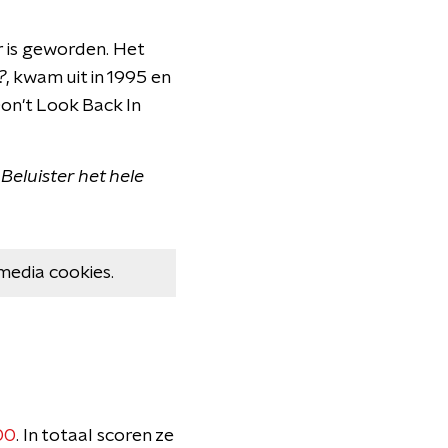
 is geworden. Het
?
, kwam uit in 1995 en
on't Look Back In
eluister het hele
media cookies.
00
. In totaal scoren ze