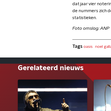
dat jaar vier note
de nummers zich do
statistieken.
Foto omslag: ANP
Tags
oasis
noel gal
Gerelateerd nieuws