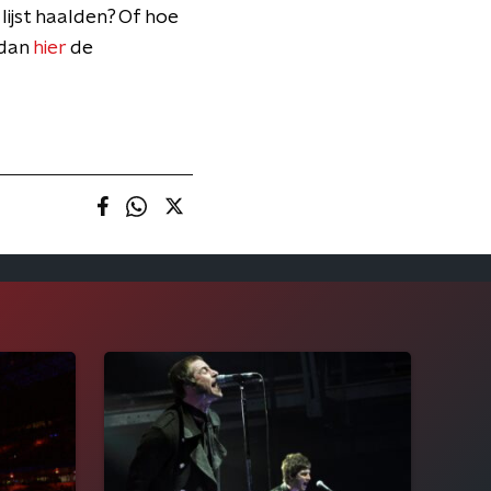
ijst haalden? Of hoe
 dan
hier
de