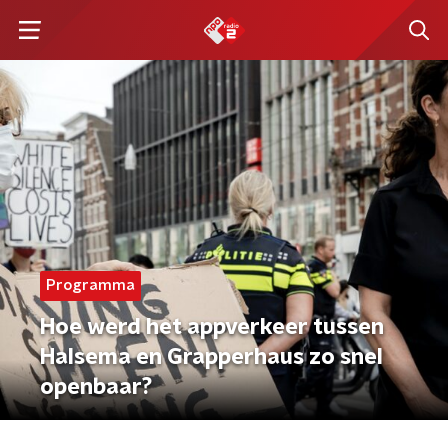
Programma
Hoe werd het appverkeer tussen
Halsema en Grapperhaus zo snel
openbaar?