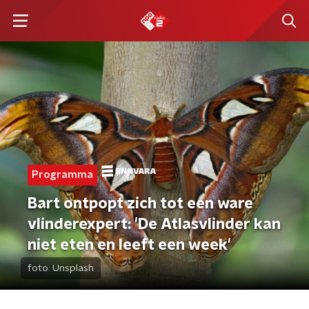
Programma
Bart ontpopt zich tot een ware
vlinderexpert: 'De Atlasvlinder kan
niet eten en leeft een week'
foto:
Unsplash