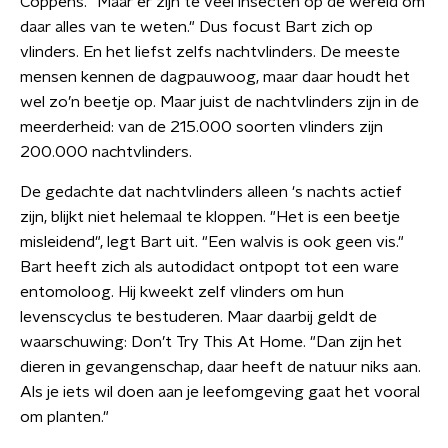
Coppens. "Maar er zijn te veel insecten op de wereld om
daar alles van te weten." Dus focust Bart zich op
vlinders. En het liefst zelfs nachtvlinders. De meeste
mensen kennen de dagpauwoog, maar daar houdt het
wel zo’n beetje op. Maar juist de nachtvlinders zijn in de
meerderheid: van de 215.000 soorten vlinders zijn
200.000 nachtvlinders.
De gedachte dat nachtvlinders alleen 's nachts actief
zijn, blijkt niet helemaal te kloppen. "Het is een beetje
misleidend", legt Bart uit. "Een walvis is ook geen vis."
Bart heeft zich als autodidact ontpopt tot een ware
entomoloog. Hij kweekt zelf vlinders om hun
levenscyclus te bestuderen. Maar daarbij geldt de
waarschuwing: Don’t Try This At Home. "Dan zijn het
dieren in gevangenschap, daar heeft de natuur niks aan.
Als je iets wil doen aan je leefomgeving gaat het vooral
om planten."