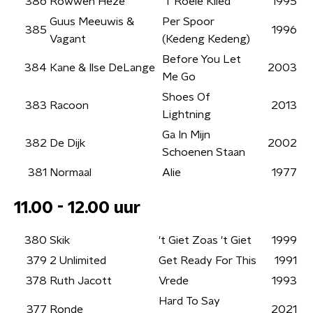
386
Rowwen Hèze
'T Roeie Klied
1995
Guus Meeuwis &
Per Spoor
385
1996
Vagant
(Kedeng Kedeng)
Before You Let
384
Kane & Ilse DeLange
2003
Me Go
Shoes Of
383
Racoon
2013
Lightning
Ga In Mijn
382
De Dijk
2002
Schoenen Staan
381
Normaal
Alie
1977
11.00 - 12.00 uur
380
Skik
't Giet Zoas 't Giet
1999
379
2 Unlimited
Get Ready For This
1991
378
Ruth Jacott
Vrede
1993
Hard To Say
377
Ronde
2021