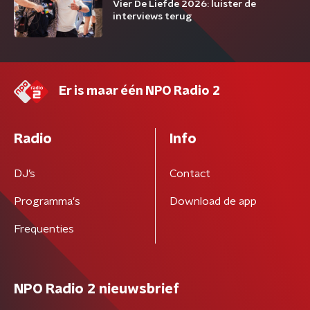
Vier De Liefde 2026: luister de
interviews terug
Er is maar één NPO Radio 2
Radio
Info
DJ’s
Contact
Programma's
Download de app
Frequenties
NPO Radio 2 nieuwsbrief