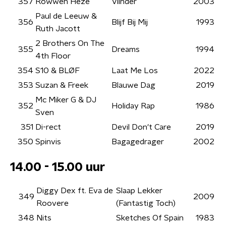
357
Rowwen Hèze
Vlinder
2003
Paul de Leeuw &
356
Blijf Bij Mij
1993
Ruth Jacott
2 Brothers On The
355
Dreams
1994
4th Floor
354
S10 & BLØF
Laat Me Los
2022
353
Suzan & Freek
Blauwe Dag
2019
Mc Miker G & DJ
352
Holiday Rap
1986
Sven
351
Di-rect
Devil Don't Care
2019
350
Spinvis
Bagagedrager
2002
14.00 - 15.00 uur
Diggy Dex ft. Eva de
Slaap Lekker
349
2009
Roovere
(Fantastig Toch)
348
Nits
Sketches Of Spain
1983