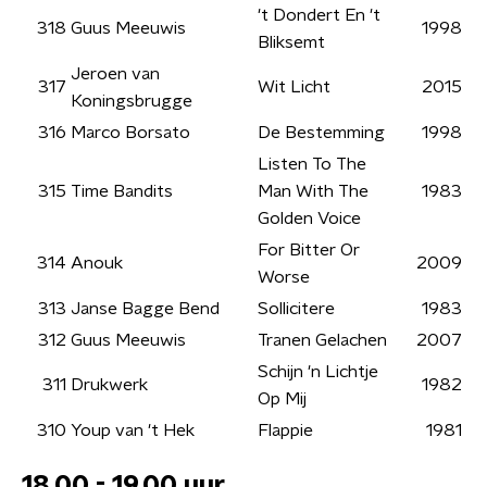
't Dondert En 't
318
Guus Meeuwis
1998
Bliksemt
Jeroen van
317
Wit Licht
2015
Koningsbrugge
316
Marco Borsato
De Bestemming
1998
Listen To The
315
Time Bandits
Man With The
1983
Golden Voice
For Bitter Or
314
Anouk
2009
Worse
313
Janse Bagge Bend
Sollicitere
1983
312
Guus Meeuwis
Tranen Gelachen
2007
Schijn 'n Lichtje
311
Drukwerk
1982
Op Mij
310
Youp van 't Hek
Flappie
1981
18.00 - 19.00 uur