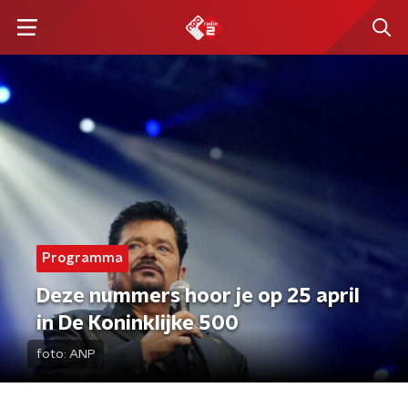
Programma
Deze nummers hoor je op 25 april
in De Koninklijke 500
foto:
ANP