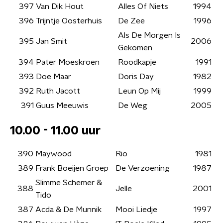
397
Van Dik Hout
Alles Of Niets
1994
396
Trijntje Oosterhuis
De Zee
1996
Als De Morgen Is
395
Jan Smit
2006
Gekomen
394
Pater Moeskroen
Roodkapje
1991
393
Doe Maar
Doris Day
1982
392
Ruth Jacott
Leun Op Mij
1999
391
Guus Meeuwis
De Weg
2005
10.00 - 11.00 uur
390
Maywood
Rio
1981
389
Frank Boeijen Groep
De Verzoening
1987
Slimme Schemer &
388
Jelle
2001
Tido
387
Acda & De Munnik
Mooi Liedje
1997