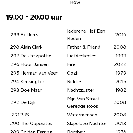
Row
19.00 - 20.00 uur
Iederene Hef Een
299
Bokkers
2016
Reden
298
Alain Clark
Father & Friend
2008
297
De Jazzpolitie
Liefdesliedjes
1993
296
Floor Jansen
Fire
2022
295
Herman van Veen
Opzij
1979
294
Kensington
Riddles
2015
293
Doe Maar
Nachtzuster
1982
Mijn Van Straat
292
De Dijk
2008
Geredde Roos
291
3JS
Watermensen
2008
290
The Opposites
Slapeloze Nachten
2013
289
Golden Earring
Bombay
1976