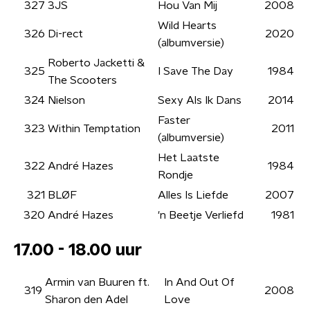
327
3JS
Hou Van Mij
2008
Wild Hearts
326
Di-rect
2020
(albumversie)
Roberto Jacketti &
325
I Save The Day
1984
The Scooters
324
Nielson
Sexy Als Ik Dans
2014
Faster
323
Within Temptation
2011
(albumversie)
Het Laatste
322
André Hazes
1984
Rondje
321
BLØF
Alles Is Liefde
2007
320
André Hazes
'n Beetje Verliefd
1981
17.00 - 18.00 uur
Armin van Buuren ft.
In And Out Of
319
2008
Sharon den Adel
Love