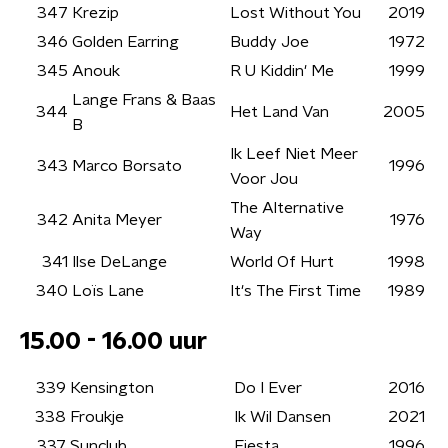
347
Krezip
Lost Without You
2019
346
Golden Earring
Buddy Joe
1972
345
Anouk
R U Kiddin' Me
1999
Lange Frans & Baas
344
Het Land Van
2005
B
Ik Leef Niet Meer
343
Marco Borsato
1996
Voor Jou
The Alternative
342
Anita Meyer
1976
Way
341
Ilse DeLange
World Of Hurt
1998
340
Loïs Lane
It's The First Time
1989
15.00 - 16.00 uur
339
Kensington
Do I Ever
2016
338
Froukje
Ik Wil Dansen
2021
337
Sunclub
Fiesta
1996