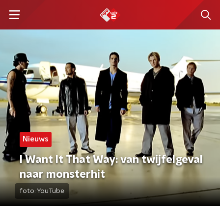
Nieuws
I Want It That Way: van twijfelgeval
naar monsterhit
foto:
YouTube