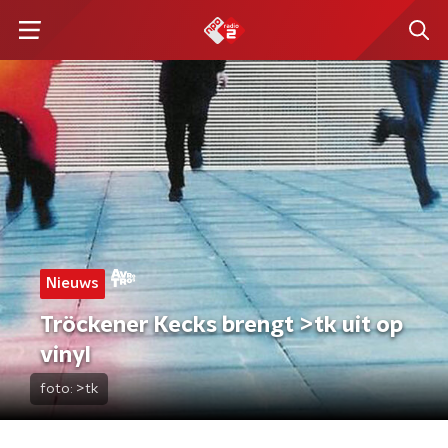
Nieuws
Tröckener Kecks brengt >tk uit op
vinyl
foto:
>tk