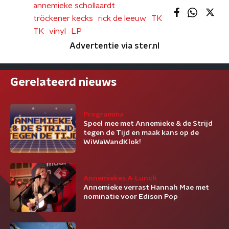
annemieke schollaardt
tröckener kecks
rick de leeuw
TK
TK
vinyl
LP
Advertentie via ster.nl
Gerelateerd nieuws
Programma
Speel mee met Annemieke & de Strijd
tegen de Tijd en maak kans op de
WiWaWandKlok!
Annemiekes A-Lunch
Annemieke verrast Hannah Mae met
nominatie voor Edison Pop