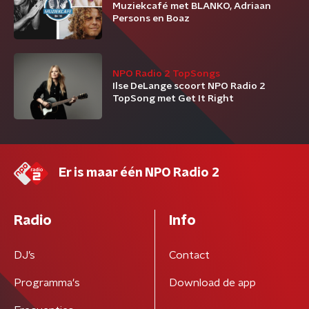
Muziekcafé met BLANKO, Adriaan
Persons en Boaz
NPO Radio 2 TopSongs
Ilse DeLange scoort NPO Radio 2
TopSong met Get It Right
Er is maar één NPO Radio 2
Radio
Info
DJ’s
Contact
Programma's
Download de app