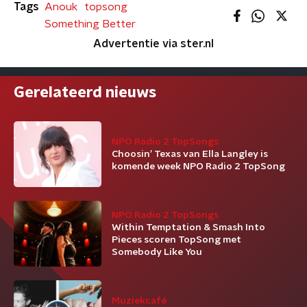
Tags
Anouk
topsong
Something Better
Advertentie via ster.nl
Gerelateerd nieuws
NPO Radio 2 TopSongs
Choosin’ Texas van Ella Langley is
komende week NPO Radio 2 TopSong
NPO Radio 2 TopSongs
Within Temptation & Smash Into
Pieces scoren TopSong met
Somebody Like You
Muziekcafé