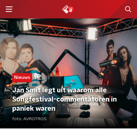
Nieuws
Jan Smit legt uit waarom alle
Songfestival-commentatoren in
paniek waren
foto:
AVROTROS