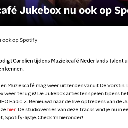
café Jukebox nu ook op Sp
u ook op Spotify
digt Carolien tijdens Muziekcafé Nederlands talent u
ren kennen.
j en Muziekcafé mag weer uitzenden vanuit De Vorstin.
ox
weer terug is! De Jukebox artiesten spelen tijdens 
 NPO Radio 2. Benieuwd naar de live optredens van de J
 ze
hier
. De studioversies van deze tracks vind je nu in e
, Spotify-lijstje. Check 'm hieronder!