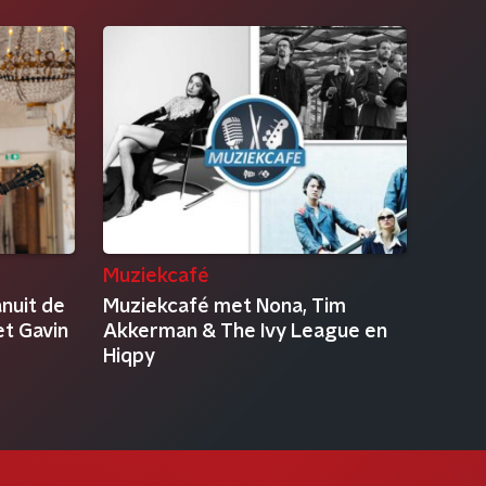
Muziekcafé
anuit de
Muziekcafé met Nona, Tim
et Gavin
Akkerman & The Ivy League en
Hiqpy