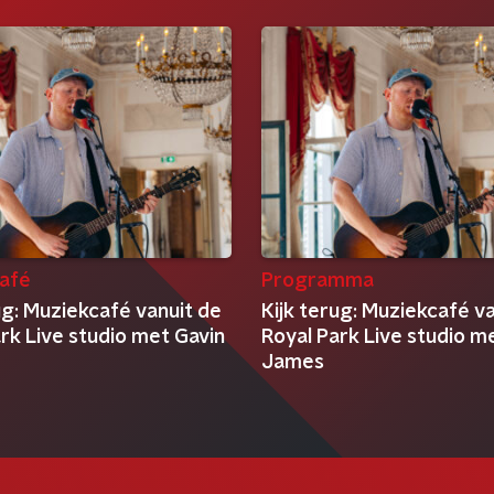
afé
Programma
ug: Muziekcafé vanuit de
Kijk terug: Muziekcafé v
rk Live studio met Gavin
Royal Park Live studio m
James