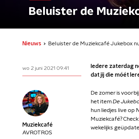
Beluister de Muziek
Nieuws
Beluister de Muziekcafé Jukebox n
Iedere zaterdag no
wo 2 juni 2021
09:41
dat jij die móét le
De zomer is voorbi
het item
De Jukeb
hun liedjes live op
Muziekcafé? Check
Muziekcafé
wekelijks geüpdatet
AVROTROS