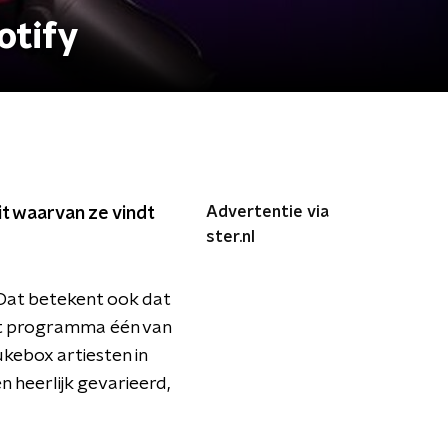
otify
Advertentie via
it waarvan ze vindt
ster.nl
 Dat betekent ook dat
het programma één van
ukebox artiesten in
en heerlijk gevarieerd,