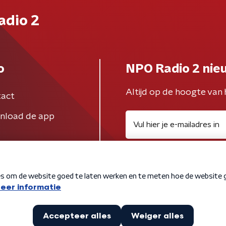
adio 2
o
NPO Radio 2 nie
Altijd op de hoogte van 
act
nload de app