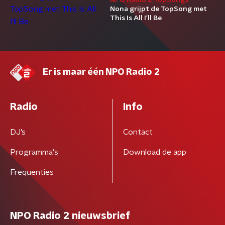
NPO Radio 2 TopSongs
Nona grijpt de TopSong met
This Is All I'll Be
Er is maar één NPO Radio 2
Radio
Info
DJ’s
Contact
Programma's
Download de app
Frequenties
NPO Radio 2 nieuwsbrief