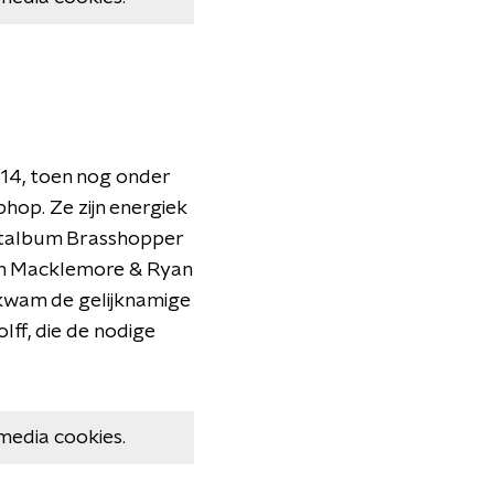
014, toen nog onder
hop. Ze zijn energiek
buutalbum Brasshopper
van Macklemore & Ryan
 kwam de gelijknamige
lff, die de nodige
media cookies.