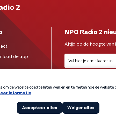
adio 2
o
NPO Radio 2 nie
Altijd op de hoogte van 
act
nload de app