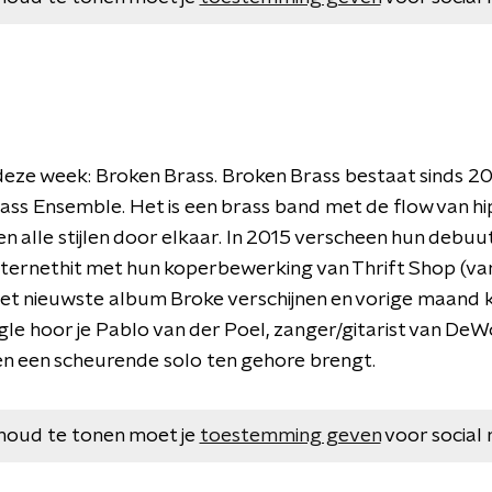
deze week: Broken Brass. Broken Brass bestaat sinds 2
ss Ensemble. Het is een brass band met de flow van hip
xen alle stijlen door elkaar. In 2015 verscheen hun de
nternethit met hun koperbewerking van Thrift Shop (
al het nieuwste album Broke verschijnen en vorige maand
ingle hoor je Pablo van der Poel, zanger/gitarist van DeWo
en een scheurende solo ten gehore brengt.
houd te tonen moet je
toestemming geven
voor social 