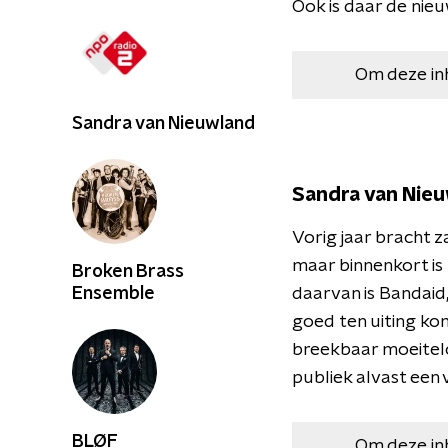
Ook is daar de nieu
Om deze in
Sandra van Nieuwland
Sandra van Nie
Vorig jaar bracht z
maar binnenkort is 
Broken Brass
Ensemble
daarvan is Bandaid
goed ten uiting ko
breekbaar moeitelo
publiek alvast een
BLØF
Om deze in