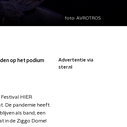
foto:
AVROTROS
Advertentie via
den op het podium
ster.nl
 Festival HIER
at. De pandemie heeft
lijven als band; een
dat in de Ziggo Dome!