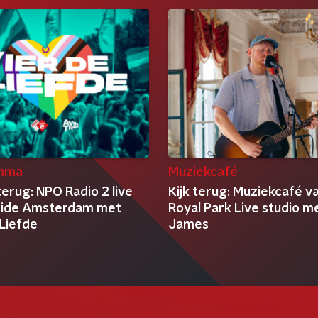
mma
Muziekcafé
terug: NPO Radio 2 live
Kijk terug: Muziekcafé v
ride Amsterdam met
Royal Park Live studio m
 Liefde
James