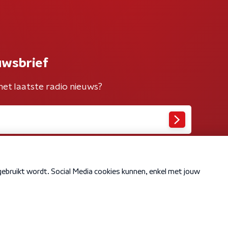
uwsbrief
het laatste radio nieuws?
Cookiebeleid