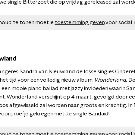
we single Bitterzoet die op vrijdag gereleased zal word
houd te tonen moet je
toestemming geven
voor social 
uwland
angeres Sandra van Nieuwland de losse singles Cinderel
het tijd voor een volledig nieuw album:
Wonderland.
De
, een mooie piano ballad met jazzy invloeden waarin Sa
mt. Wonderland verschijnt op 4 maart, gevolgd door een
os afgewisseld zal worden naar groots en krachtig. In
 voorproefje gekregen met de single Bandaid!
houd te tonen moet je
toestemming geven
voor social 