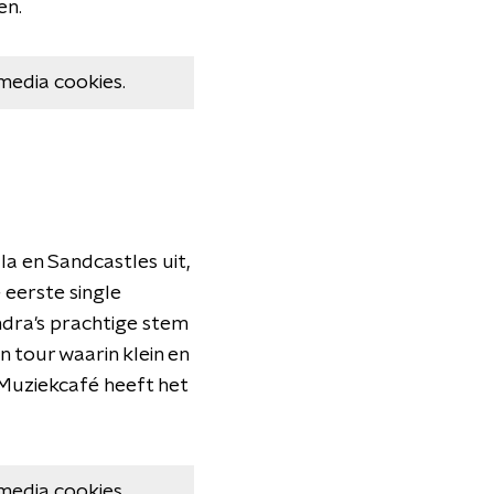
en.
media cookies.
la en Sandcastles uit,
 eerste single
ndra's prachtige stem
 tour waarin klein en
 Muziekcafé heeft het
media cookies.