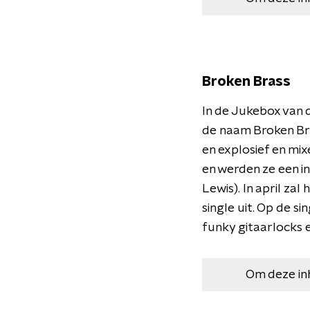
Broken Brass
In de Jukebox van 
de naam Broken Bra
en explosief en mi
en werden ze een i
Lewis). In april z
single uit. Op de s
funky gitaarlocks 
Om deze in