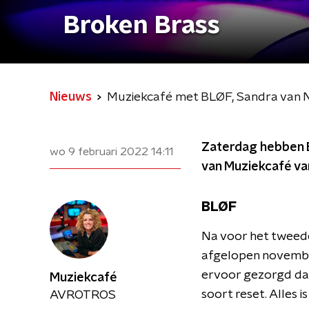
Broken Brass
Nieuws
Muziekcafé met BLØF, Sandra van 
Zaterdag hebben B
wo 9 februari 2022
14:11
van Muziekcafé van
BLØF
Na voor het tweede 
afgelopen november
ervoor gezorgd dat 
Muziekcafé
soort reset. Alles 
AVROTROS