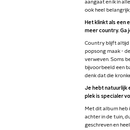
aangaat en ik in al
ook heel belangrijk
Het klinkt als een
meer country. Ga j
Country blijft alti
popsong maak - de ma
verweven. Soms ben
bijvoorbeeld een ba
denk dat die kronke
Je hebt natuurlijk
plek is specialer vo
Met dit album heb ik
achter in de tuin, d
geschreven en heel