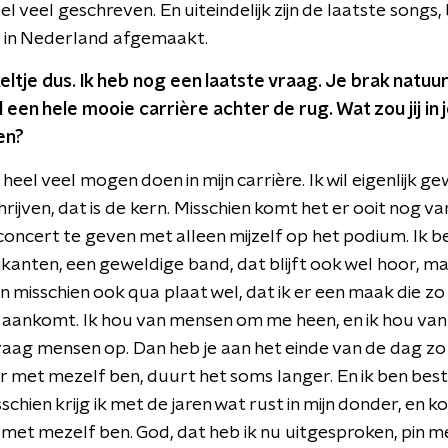
l veel geschreven. En uiteindelijk zijn de laatste songs,
, in Nederland afgemaakt.
ltje dus. Ik heb nog een laatste vraag. Je brak natuurl
 een hele mooie carrière achter de rug. Wat zou jij in 
en?
 heel veel mogen doen in mijn carrière. Ik wil eigenlijk 
hrijven, dat is de kern. Misschien komt het er ooit nog v
oncert te geven met alleen mijzelf op het podium. Ik be
anten, een geweldige band, dat blijft ook wel hoor, maa
En misschien ook qua plaat wel, dat ik er een maak die zo 
aankomt. Ik hou van mensen om me heen, en ik hou van e
raag mensen op. Dan heb je aan het einde van de dag zo 
ar met mezelf ben, duurt het soms langer. En ik ben bes
hien krijg ik met de jaren wat rust in mijn donder, en k
g met mezelf ben. God, dat heb ik nu uitgesproken, pin me