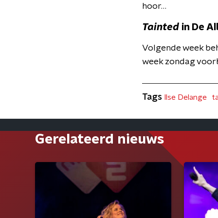
hoor…
Tainted
in De 
Volgende week beh
week zondag voorb
Tags
Ilse Delange
t
Gerelateerd nieuws