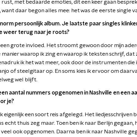
le rust, met bedaarde emoties, dit een keer gaan bespreke
, want daar begon alles mee: het was de eerste single v
 enorm persoonlijk album. Je laatste paar singles klink
e weer terug naar je roots?
jd een grote invloed. Het stroomt gewoon door mijn adere
nier waarop ik zing en waarop ik teksten schrijf, dat zit
adruk ik het wat meer, ook door de instrumenten die ik
njo of steelgitaar op. En soms kies ik ervoor om daarvan
lweg wel blijft.
 een aantal nummers opgenomen in Nashville en een aant
or je?
 eigenlijk een soort reis afgelegd. Het liedjesschrijven be
us echt thuis zeg maar. Toen ben ik naar Berlijn gegaan, 
 veel ook opgenomen. Daarna ben ik naar Nashville ge