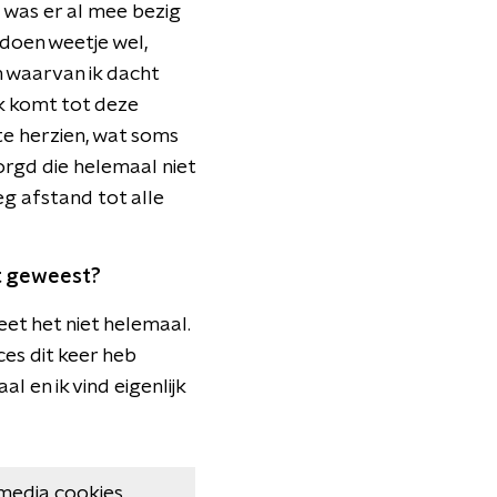
d was er al mee bezig
 doen weetje wel,
n waarvan ik dacht
jk komt tot deze
te herzien, wat soms
rgd die helemaal niet
eg afstand tot alle
nt geweest?
eet het niet helemaal.
ces dit keer heb
aal en ik vind eigenlijk
media cookies.