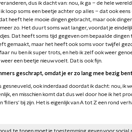
veranderen, dus ik dacht van: nou, ik ga – de hele werel
 ik loop soms een beetje achter op alles – dat ook eens
n dat heeft hele mooie dingen gebracht, maar ook dinge
t meer zo. Het duurt soms wat langer, voordat je eindeli
edjes. Dat heeft soms tijd gegeven om bepaalde dingen 
eft gemaakt, maar het heeft ook soms voor twijfel gezo
Maar nu ben ik super trots, en heb ik zelf ook weer geno
weer een beetje nieuw voelt. Dat is ook fijn.
mmers geschrapt, omdat je er zo lang mee bezig be
 gesneuveld, ook inderdaad doordat ik dacht: nou, ik w
enlijk, en misschien komt dat dus wel door hoe ik het pro
'fillers' bij zijn. Het is eigenlijk van A tot Z een rond verh
houd te tonen moet je
toestemming geven
voor social 