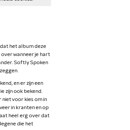
 omdat het album deze
, over wanneer je hart
ander. Softly Spoken
 zeggen.
kend, en er zijn een
ie zijn ook bekend.
 niet voor kies om in
weer in kranten en op
 gaat heel erg over dat
 degene die het