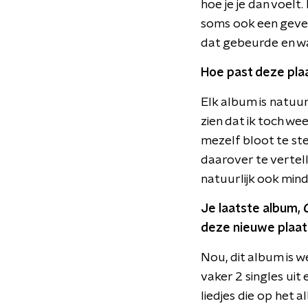
hoe je je dan voelt
soms ook een gevecht
dat gebeurde en wat
Hoe past deze pla
Elk album is natuurli
zien dat ik toch we
mezelf bloot te stel
daarover te vertell
natuurlijk ook mind
Je laatste album,
deze nieuwe plaat
Nou, dit album is 
vaker 2 singles uit
liedjes die op het 