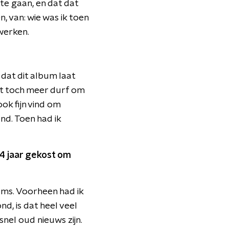
te gaan, en dat dat
n, van: wie was ik toen
rwerken.
k dat dit album laat
het toch meer durf om
ook fijn vind om
ond. Toen had ik
 4 jaar gekost om
ums. Voorheen had ik
d, is dat heel veel
snel oud nieuws zijn.