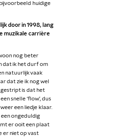
 bijvoorbeeld huidige
ijk door in 1998, lang
je muzikale carrière
gewoon nog beter
an dat ik het durf om
n natuurlijk vaak
r dat zie ik nog wel
gestript is dat het
en snelle ‘flow’, dus
weer een liedje klaar.
t een ongeduldig
omt er ooit een plaat
 er niet op vast