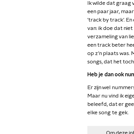
Ik wilde dat graag 
een paar jaar, maar
'track by track'. E
van: ik doe dat nie
verzameling van li
een track beter he
op z’n plaats was. 
songs, dat het toch 
Heb je dan ook nu
Er zijn wel nummers
Maar nu vind ik eig
beleefd, dat er geen 
elke song te gek.
Om deze in