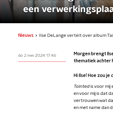
een verwerkingsplaa
Nieuws
Ilse DeLange vertelt over album Tai
Morgen brengt Il
do 2 mei 2024
17:46
thematiek achter 
Hi Ilse! Hoe zou je
Tainted
is voor mij
en voor mij is dat 
vertrouwen wat daa
en met name dan de