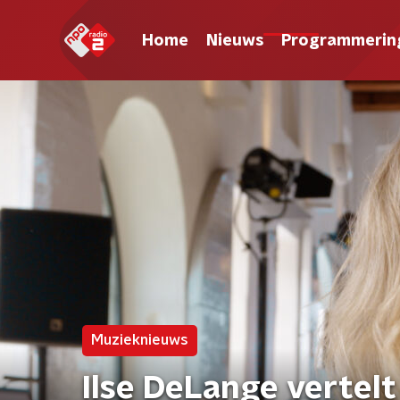
Home
Nieuws
Programmerin
Muzieknieuws
Ilse DeLange vertelt