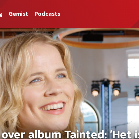
g
Gemist
Podcasts
 over album Tainted: 'Het i