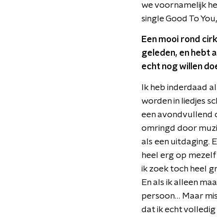
we voornamelijk hee
single Good To You
Een mooi rond cirke
geleden, en hebt al
echt nog willen do
Ik heb inderdaad al
worden in liedjes sc
een avondvullend c
omringd door muzik
als een uitdaging. 
heel erg op mezelf 
ik zoek toch heel g
En als ik alleen ma
persoon… Maar missc
dat ik echt volledi