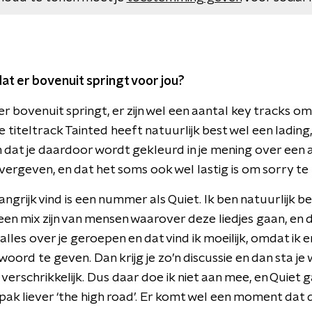
at er bovenuit springt voor jou?
ie er bovenuit springt, er zijn wel een aantal key tracks
 titeltrack Tainted heeft natuurlijk best wel een lading
 dat je daardoor wordt gekleurd in je mening over een 
vergeven, en dat het soms ook wel lastig is om sorry te
ngrijk vind is een nummer als Quiet. Ik ben natuurlijk be
en mix zijn van mensen waarover deze liedjes gaan, en d
lles over je geroepen en dat vind ik moeilijk, omdat ik er
ord te geven. Dan krijg je zo’n discussie en dan sta je 
ik verschrikkelijk. Dus daar doe ik niet aan mee, en Quiet
 pak liever ‘the high road’. Er komt wel een moment dat