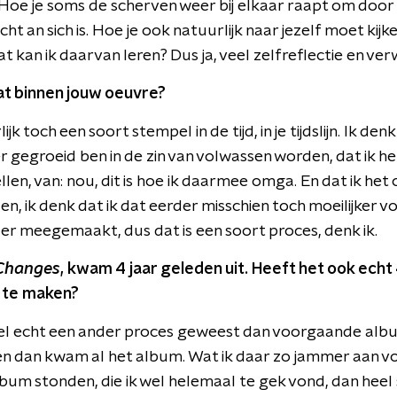
. Hoe je soms de scherven weer bij elkaar raapt om door 
 an sich is. Hoe je ook natuurlijk naar jezelf moet kijke
 kan ik daarvan leren? Dus ja, veel zelfreflectie en ve
at binnen jouw oeuvre?
jk toch een soort stempel in de tijd, in je tijdslijn. Ik den
er gegroeid ben in de zin van volwassen worden, dat ik 
len, van: nou, dit is hoe ik daarmee omga. En dat ik het 
en, ik denk dat ik dat eerder misschien toch moeilijker v
er meegemaakt, dus dat is een soort proces, denk ik.
Changes
, kwam 4 jaar geleden uit. Heeft het ook echt
 te maken?
wel echt een ander proces geweest dan voorgaande alb
 en dan kwam al het album. Wat ik daar zo jammer aan von
album stonden, die ik wel helemaal te gek vond, dan heel 