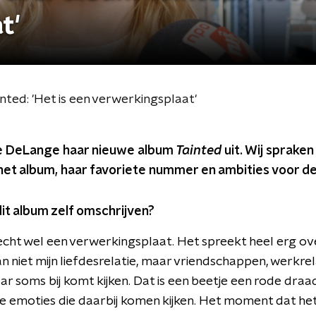
t'
nted: 'Het is een verwerkingsplaat'
se DeLange haar nieuwe album
Tainted
uit. Wij spraken
het album, haar favoriete nummer en ambities voor d
 dit album zelf omschrijven?
 echt wel een verwerkingsplaat. Het spreekt heel erg ov
dan niet mijn liefdesrelatie, maar vriendschappen, werkre
r soms bij komt kijken. Dat is een beetje een rode draa
 emoties die daarbij komen kijken. Het moment dat het 