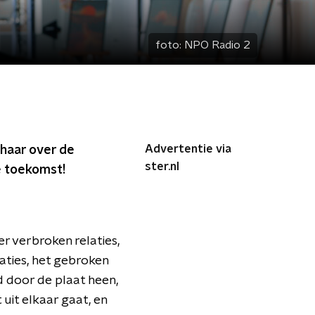
foto:
NPO Radio 2
Advertentie via
 haar over de
ster.nl
e toekomst!
er verbroken relaties,
laties, het gebroken
d door de plaat heen,
uit elkaar gaat, en