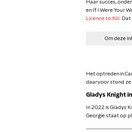
Haar succes, onder
en If I Were Your
Licence to Kill
. Da
Om deze in
Het optreden in Ca
daarvoor stond ze 
Gladys Knight i
In 2022 is Gladys K
Georgie staat op ple