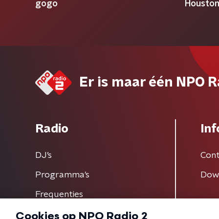
gogo
Housto
Er is maar één NPO R
Radio
Inf
DJ’s
Cont
Programma's
Dow
Frequenties