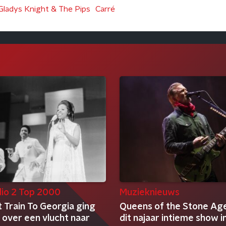
Gladys Knight & The Pips
Carré
io 2 Top 2000
Muzieknieuws
 Train To Georgia ging
Queens of the Stone Age
k over een vlucht naar
dit najaar intieme show i