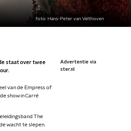
foto:
Hans-Peter van Velthoven
Advertentie via
de staat over twee
ster.nl
our.
deel van de Empress of
de show in Carré
geleidingsband The
 de wacht te slepen.