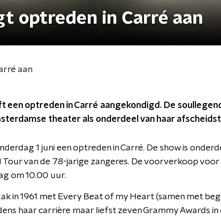
gt optreden in Carré aan
arré aan
ft een optreden in Carré aangekondigd. De soullegen
sterdamse theater als onderdeel van haar afscheidst
nderdag 1 juni een optreden in Carré. De show is onder
l Tour van de 78-jarige zangeres. De voorverkoop voor 
ag om 10.00 uur.
ak in 1961 met Every Beat of my Heart (samen met be
ijdens haar carrière maar liefst zeven Grammy Awards in