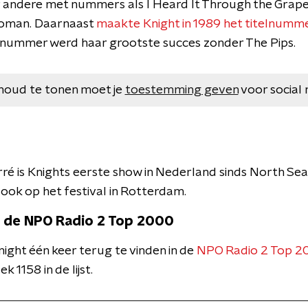
 andere met nummers als I Heard It Through the Grapev
 Woman. Daarnaast
maakte Knight in 1989 het titelnumm
t nummer werd haar grootste succes zonder The Pips.
houd te tonen moet je
toestemming geven
voor social 
rré is Knights eerste show in Nederland sinds North Sea
ook op het festival in Rotterdam.
n de NPO Radio 2 Top 2000
night één keer terug te vinden in de
NPO Radio 2 Top 2
k 1158 in de lijst.