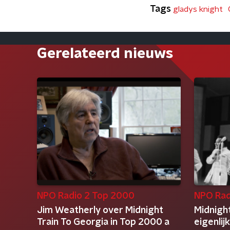
Tags
gladys knight
Gerelateerd nieuws
NPO Radio 2 Top 2000
NPO Rad
Jim Weatherly over Midnight
Midnight
Train To Georgia in Top 2000 a
eigenlij