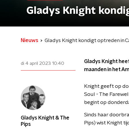
Gladys Knight kondi
Nieuws
Gladys Knight kondigt optreden in C
Gladys Knight hee
di 4 april 2023
10:40
maanden in het Am
Knight geeft op do
Soul - The Farewel
begint op donderd
Sinds haar doorbra
Gladys Knight & The
Pips) wist Knight t
Pips