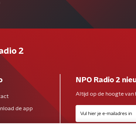
n
adio 2
o
NPO Radio 2 nie
Altijd op de hoogte van 
act
nload de app