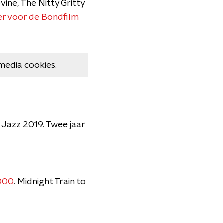
ine, The Nitty Gritty
er voor de Bondfilm
media cookies.
 Jazz 2019. Twee jaar
000
. Midnight Train to