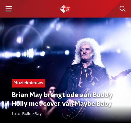
Muzieknieuws
Brian May brengt ode aan Buddy
Holly met cover van Maybe Baby
foto:
Bullet-Ray