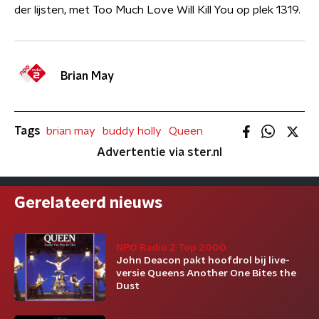
der lijsten, met Too Much Love Will Kill You op plek 1319.
Brian May
Tags
brian may
buddy holly
Queen
Advertentie via ster.nl
Gerelateerd nieuws
NPO Radio 2 Top 2000
John Deacon pakt hoofdrol bij live-
versie Queens Another One Bites the
Dust