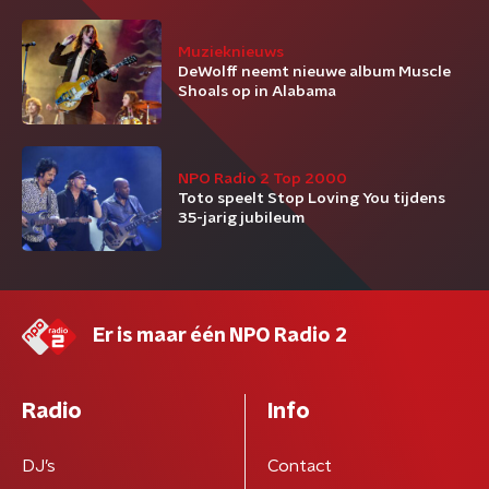
Muzieknieuws
DeWolff neemt nieuwe album Muscle
Shoals op in Alabama
NPO Radio 2 Top 2000
Toto speelt Stop Loving You tijdens
35-jarig jubileum
Er is maar één NPO Radio 2
Radio
Info
DJ’s
Contact