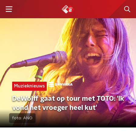
Muzieknieuws
DeWolff gaat op tour met TOTO: 'Ik
vond het vroeger heel kut'
foto:
ANO