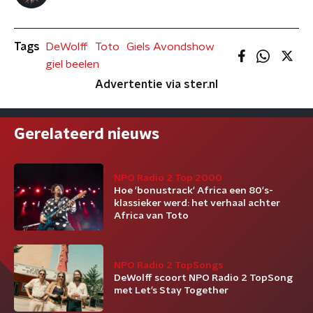
Tags
DeWolff
Toto
Giels Avondshow
giel beelen
Advertentie via ster.nl
Gerelateerd nieuws
NPO Radio 2 Top 2000
Hoe 'bonustrack' Africa een 80's-
klassieker werd: het verhaal achter
Africa van Toto
NPO Radio 2 TopSongs
DeWolff scoort NPO Radio 2 TopSong
met Let’s Stay Together