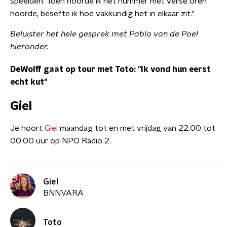
speelden. Toen hoorde ik het nummer met verse oren
hoorde, besefte ik hoe vakkundig het in elkaar zit."
Beluister het hele gesprek met Pablo van de Poel
hieronder.
DeWolff gaat op tour met Toto: "Ik vond hun eerst
echt kut"
Giel
Je hoort
Giel
maandag tot en met vrijdag van 22.00 tot
00.00 uur op NPO Radio 2.
Giel
BNNVARA
Toto