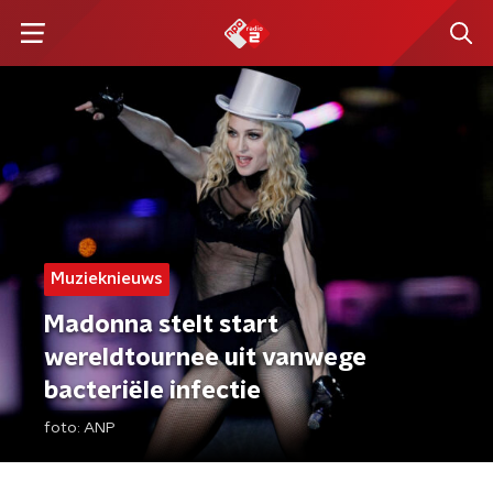
Muzieknieuws
Madonna stelt start
wereldtournee uit vanwege
bacteriële infectie
foto:
ANP