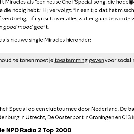
ft Miracles als "een heuse Chef'Special song, die hopelij
je die nodig hebt." Hij vervolgt: "In een tijd dat het missc
 verdrietig, of cynisch over alles wat er gaande is in de we
en
good mood
geeft."
ials nieuwe single Miracles hieronder:
houd te tonen moet je
toestemming geven
voor social 
 Chef'Special op een clubtournee door Nederland. De b
denburg in Utrecht, De Oosterport in Groningen en 013 in
 de NPO Radio 2 Top 2000