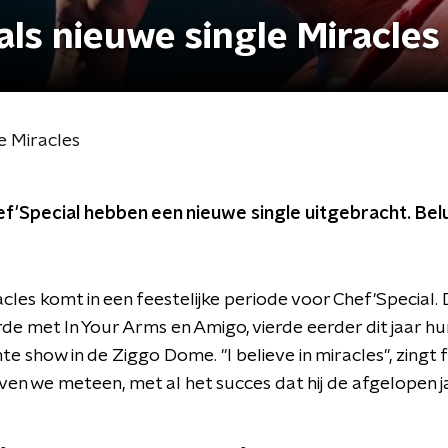
als nieuwe single Miracles
e Miracles
f'Special hebben een nieuwe single uitgebracht. Belu
cles komt in een feestelijke periode voor Chef'Special.
rde met In Your Arms en Amigo, vierde eerder dit jaar hu
te show in de Ziggo Dome. "I believe in miracles", zing
ven we meteen, met al het succes dat hij de afgelopen ja