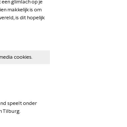
k een glimlach op je
hien makkelijk is om
reld, is dit hopelijk
media cookies.
and speelt onder
 Tilburg.