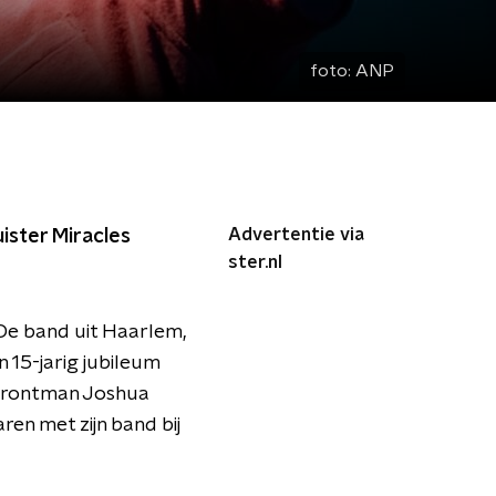
foto:
ANP
Advertentie via
ister Miracles
ster.nl
 De band uit Haarlem,
n 15-jarig jubileum
t frontman Joshua
ren met zijn band bij