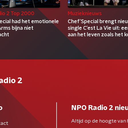
io 2 Top 2000
Muzieknieuws
ecial had het emotionele
Chef’Special brengt nie
Arms bijna niet
single C’est La Vie uit: e
acht
aan het leven zoals het 
adio 2
o
NPO Radio 2 nie
Altijd op de hoogte van 
act