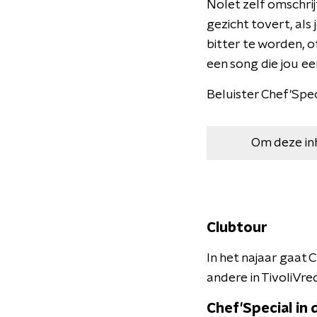
Nolet zelf omschrij
gezicht tovert, als 
bitter te worden, of
een song die jou e
Beluister Chef'Spec
Om deze in
Clubtour
In het najaar gaat
andere in TivoliVre
Chef'Special in