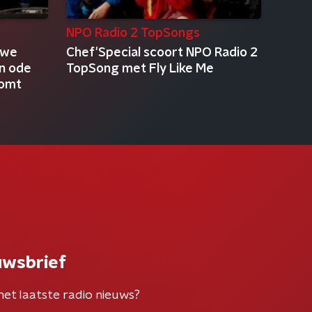
NPO Radio 2 TopSongs
uwe
Chef'Special scoort NPO Radio 2
en ode
TopSong met Fly Like Me
komt
uwsbrief
het laatste radio nieuws?