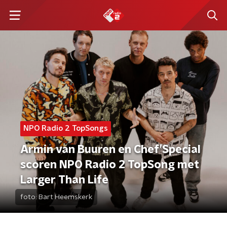
NPO Radio 2 TopSongs
Armin van Buuren en Chef’Special
scoren NPO Radio 2 TopSong met
Larger Than Life
foto:
Bart Heemskerk