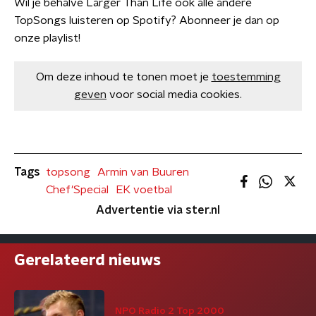
Wil je behalve Larger Than Life ook alle andere
TopSongs luisteren op Spotify? Abonneer je dan op
onze playlist!
Om deze inhoud te tonen moet je
toestemming
geven
voor social media cookies.
Tags
topsong
Armin van Buuren
Chef'Special
EK voetbal
Advertentie via ster.nl
Gerelateerd nieuws
NPO Radio 2 Top 2000