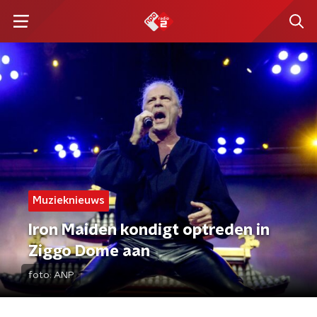
Muzieknieuws
Iron Maiden kondigt optreden in
Ziggo Dome aan
foto:
ANP