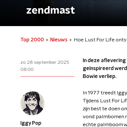
zendmast
Top 2000
Nieuws
Hoe Lust For Life ont
In deze aflevering
zo 28 september 2025
geïnspireerd werd
08:00
Bowie verliep.
In 1977 treedt Igg
Tijdens Lust For Lif
zijn best te doen om
vond palmbomen nou
Iggy Pop
echte palmboom wa