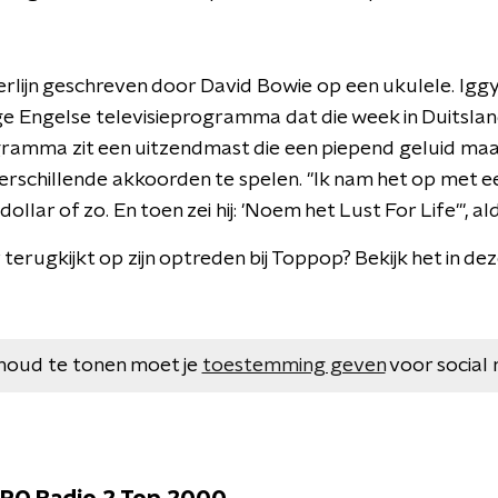
rlijn geschreven door David Bowie op een ukulele. Iggy
e Engelse televisieprogramma dat die week in Duitsla
rogramma zit een uitzendmast die een piepend geluid maa
verschillende akkoorden te spelen. "Ik nam het op met e
ollar of zo. En toen zei hij: 'Noem het Lust For Life'", al
erugkijkt op zijn optreden bij Toppop? Bekijk het in de
houd te tonen moet je
toestemming geven
voor social 