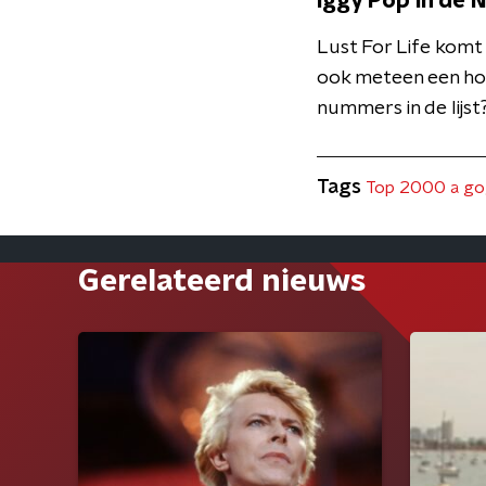
Iggy Pop in de 
Lust For Life komt i
ook meteen een hoo
nummers in de lijs
Tags
Top 2000 a g
Gerelateerd nieuws