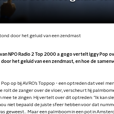
stond door het geluid van een zendmast
 van NPO Radio 2 Top 2000 a gogo vertelt Iggy Pop ov
 door het geluid van een zendmast, en hoe de samen
y Pop op bij AVRO's Toppop - een optreden dat veel mens
e rolt de zanger over de vloer, verscheurt hij palmbomen 
 mee te zingen. Hij vertelt over dit optreden: "Ik kan sl
 niet bepaald de juiste sfeer hebben voor dat numme
s geweest... Maar een palmboom in een pot in Amster