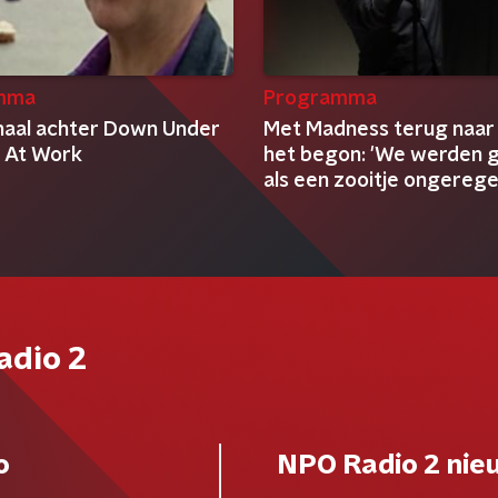
mma
Programma
haal achter Down Under
Met Madness terug naar
 At Work
het begon: 'We werden 
als een zooitje ongereg
clowns'
adio 2
o
NPO Radio 2 nie