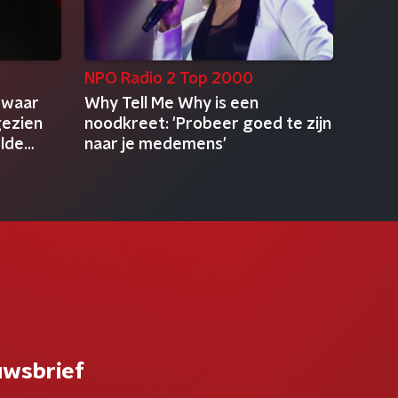
NPO Radio 2 Top 2000
 waar
Why Tell Me Why is een
gezien
noodkreet: 'Probeer goed te zijn
elde
naar je medemens'
uwsbrief