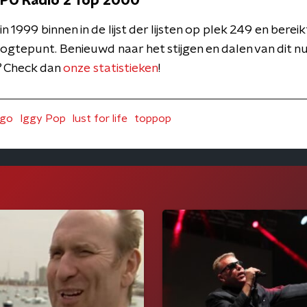
NPO Radio 2 Top 2000
n 1999 binnen in de lijst der lijsten op plek 249 en berei
gtepunt. Benieuwd naar het stijgen en dalen van dit 
t? Check dan
onze statistieken
!
ogo
Iggy Pop
lust for life
toppop