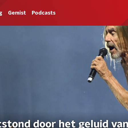
g
Gemist
Podcasts
tstond door het geluid va