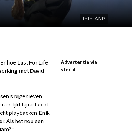
foto:
ANP
Advertentie via
er hoe Lust For Life
ster.nl
werking met David
en is bijgebleven.
en lijkt hij niet echt
echt playbacken. En ik
r. Als het nou een
dam?."