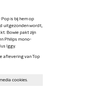
 Pop is bij hem op
nd uitgezonden wordt,
kt. Bowie pakt zijn
en Philips mono-
dus Iggy.
ze aflevering van Top
media cookies.