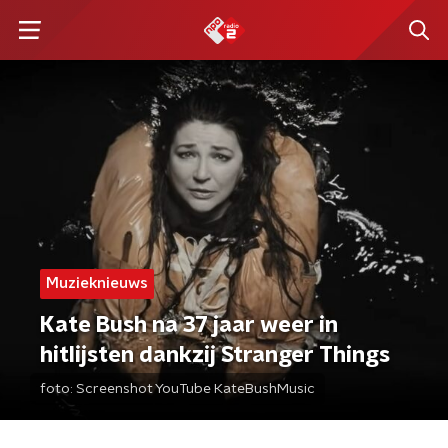
Muzieknieuws
Kate Bush na 37 jaar weer in
hitlijsten dankzij Stranger Things
foto:
Screenshot YouTube KateBushMusic