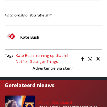
Foto omslag: YouTube still
Kate Bush
Tags
Kate Bush
running up that hill
Netflix
Stranger Things
Advertentie via ster.nl
Gerelateerd nieuws
Annemiekes A-Lunch