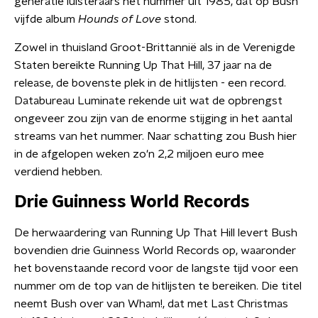
generatie luisteraars het nummer uit 1985, dat op Bush'
vijfde album
Hounds of Love
stond.
Zowel in thuisland Groot-Brittannië als in de Verenigde
Staten bereikte Running Up That Hill, 37 jaar na de
release, de bovenste plek in de hitlijsten - een record.
Databureau Luminate rekende uit wat de opbrengst
ongeveer zou zijn van de enorme stijging in het aantal
streams van het nummer. Naar schatting zou Bush hier
in de afgelopen weken zo'n 2,2 miljoen euro mee
verdiend hebben.
Drie Guinness World Records
De herwaardering van Running Up That Hill levert Bush
bovendien drie Guinness World Records op, waaronder
het bovenstaande record voor de langste tijd voor een
nummer om de top van de hitlijsten te bereiken. Die titel
neemt Bush over van Wham!, dat met Last Christmas