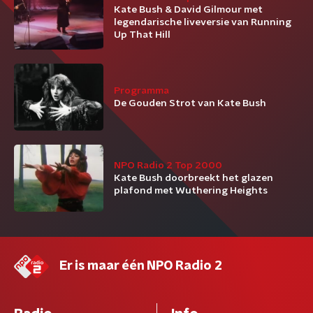
Kate Bush & David Gilmour met
legendarische liveversie van Running
Up That Hill
Programma
De Gouden Strot van Kate Bush
NPO Radio 2 Top 2000
Kate Bush doorbreekt het glazen
plafond met Wuthering Heights
Er is maar één NPO Radio 2