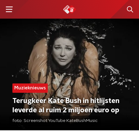
Muzieknieuws
Terugkeer Kate Bush in hitlijsten
leverde al ruim 2 miljoen euro op
foto:
Screenshot YouTube KateBushMusic