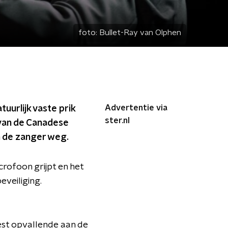
foto:
Bullet-Ray van Olphen
Advertentie via
uurlijk vaste prik
ster.nl
 van de Canadese
n de zanger weg.
rofoon grijpt en het
veiliging.
est opvallende aan de