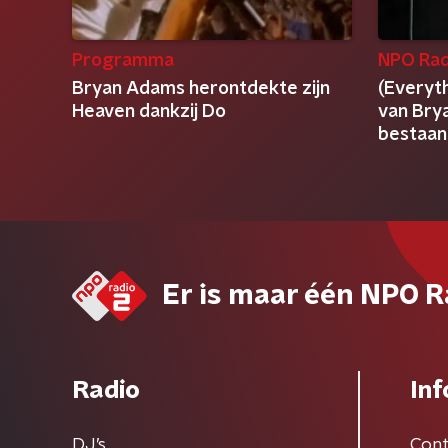
Programma
NPO Rad
Bryan Adams herontdekte zijn
(Everyth
Heaven dankzij Do
van Bry
bestaan
Er is maar één NPO R
Radio
Inf
DJ’s
Cont