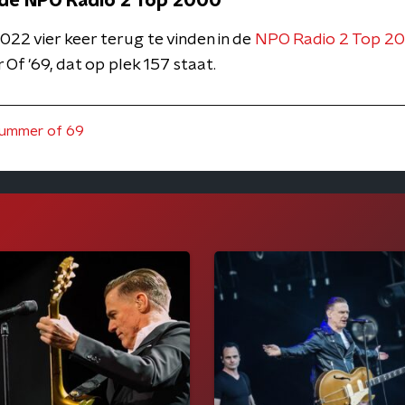
 de NPO Radio 2 Top 2000
022 vier keer terug te vinden in de
NPO Radio 2 Top 2
f '69, dat op plek 157 staat.
ummer of 69