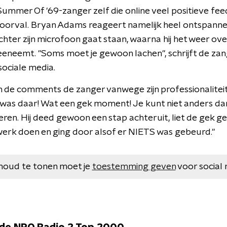
Summer Of '69-zanger zelf die online veel positieve fe
t voorval. Bryan Adams reageert namelijk heel ontspanne
chter zijn microfoon gaat staan, waarna hij het weer ov
eneemt. "Soms moet je gewoon lachen", schrijft de zang
 sociale media.
 in de comments de zanger vanwege zijn professionalitei
k was daar! Wat een gek moment! Je kunt niet anders dan
n. Hij deed gewoon een stap achteruit, liet de gek gek z
werk doen en ging door alsof er NIETS was gebeurd."
houd te tonen moet je
toestemming geven
voor social 