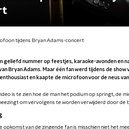
rt
ofoon tijdens Bryan Adams-concert
 geliefd nummer op feestjes, karaoke-avonden en nat
 van Bryan Adams. Maar één fan werd tijdens de show
e enthousiast en kaapte de microfoon voor de neus va
deo is te zien hoe de man het podium op springt, de mic
ezingt om vervolgens te worden verwijderd door de be
g
e opkomst van de zingende fan is misschien niet het me