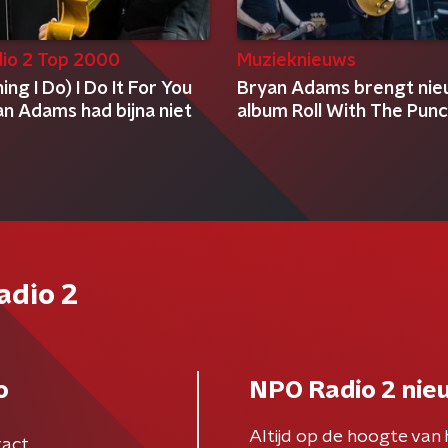
io 2 Top 2000
Muzieknieuws
ing I Do) I Do It For You
Bryan Adams brengt ni
an Adams had bijna niet
album Roll With The Punc
adio 2
o
NPO Radio 2 nie
Altijd op de hoogte van 
act