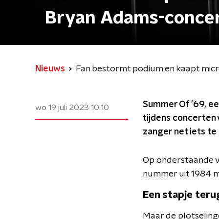
Bryan Adams-conce
Nieuws
Fan bestormt podium en kaapt micr
Summer Of '69, een
wo 19 juli 2023
10:10
tijdens concerten
zanger net iets t
Op onderstaande vi
nummer uit 1984 me
Een stapje teru
Maar de plotseling