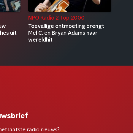
NPO Radio 2 Top 2000
euw
Toevallige ontmoeting brengt
hes uit
Mel C. en Bryan Adams naar
wereldhit
uwsbrief
het laatste radio nieuws?