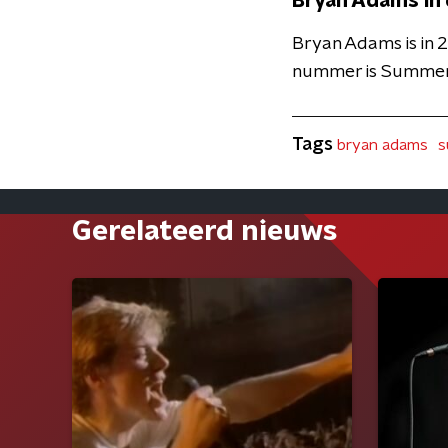
Bryan Adams in
Bryan Adams is in 2
nummer is Summer O
Tags
bryan adams
s
Gerelateerd nieuws