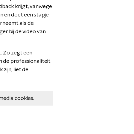
edback krijgt, vanwege
n en doet een stapje
erneemt als de
er bij de video van
t. Zo zegt een
 de professionaliteit
ijn, liet de
media cookies.