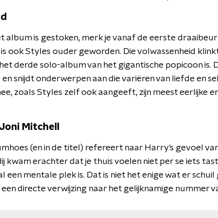
nd
 het album is gestoken, merk je vanaf de eerste draaibeu
n, is ook Styles ouder geworden. Die volwassenheid klin
 het derde solo-album van het gigantische popicoon is. 
 en snijdt onderwerpen aan die variëren van liefde en s
mee, zoals Styles zelf ook aangeeft, zijn meest eerlijke 
Joni Mitchell
mhoes (en in de titel) refereert naar Harry's gevoel van 
 kwam erachter dat je thuis voelen niet per se iets tast
een mentale plek is. Dat is niet het enige wat er schuil 
 een directe verwijzing naar het gelijknamige nummer va