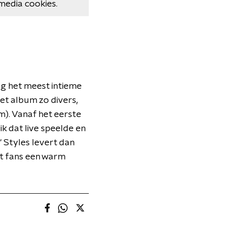
media cookies.
eg het meest intieme
het album zo divers,
m). Vanaf het eerste
k dat live speelde en
" Styles levert dan
at fans een warm