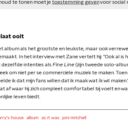
houd te tonen moet je
toestemming geven
voor social 
laat ooit
et album als het grootste en leukste, maar ook verrew
emaakt. In het interview met Zane vertelt hij: "Ook al is 
 dezelfde intenties als
Fine Line
(zijn tweede solo-albu
teek om niet per se commerciële muziek te maken. Toen i
elde ik dat mijn fans willen dat ik maak wat ík wil maken.
at af waar hij zich compleet comfortabel bij voelt en w
onlijke leven biedt.
arry's house
album
as it was
joni mitchell