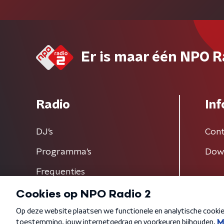
Er is maar één NPO R
Radio
Inf
DJ’s
Cont
Programma's
Dow
Frequenties