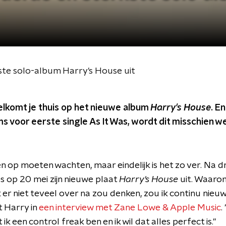
ste solo-album Harry's House uit
elkomt je thuis op het nieuwe album
Harry's House
. E
s voor eerste single As It Was, wordt dit misschien we
 op moeten wachten, maar eindelijk is het zo ver. Na d
s op 20 mei zijn nieuwe plaat
Harry's House
uit. Waarom
ik er niet teveel over na zou denken, zou ik continu ni
t Harry in
een interview met Zane Lowe & Apple Music
.
k een control freak ben en ik wil dat alles perfect is."