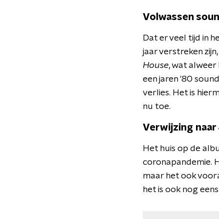
Volwassen sou
Dat er veel tijd in
jaar verstreken zij
House
, wat alweer
een jaren '80 sound
verlies. Het is hier
nu toe.
Verwijzing naar 
Het huis op de albu
coronapandemie. Hij
maar het ook vooral 
het is ook nog eens