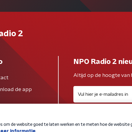
adio 2
o
NPO Radio 2 nie
Altijd op de hoogte van 
act
nload de app