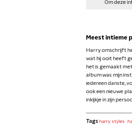
Om deze in
Meest intieme p
Harry omschrijft h
wat hij ooit heeft g
het is gemaakt met
album was mijn ins
iedereen danste, vo
ook een nieuwe pla
inkijkje in zijn perso
Tags
harry styles
h