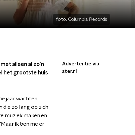
foto:
Columbia Records
Advertentie via
n met alleen al zo'n
ster.nl
l het grootste huis
rie jaar wachten
 die zo lang op zich
euwe muziek maken en
 "Maar ik ben me er