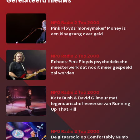
Gerelateerd nieuws
NPO Radio 2 Top 2000
Pink Floyds 'moneymaker' Money is
een klaagzang over geld
NPO Radio 2 Top 2000
Echoes: Pink Floyds psychedelische
meesterwerk dat nooit meer gespeeld
zal worden
NPO Radio 2 Top 2000
Kate Bush & David Gilmour met
legendarische liveversie van Running
Up That Hill
NPO Radio 2 Top 2000
De gitaarsolo op Comfortably Numb