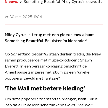
Nieuws
Something Beautiful: Miley Cyrus’ nieuwe, door Pink Floyd-geïnspireerde album
vr 30 mei 2025
11:04
Miley Cyrus is terug met een gloednieuw album:
Something Beautiful. Beluister ‘m hieronder!
Op
Something Beautiful
staan dertien tracks, die Miley
samen produceerde met muziekproducent Shawn
Everett. In een persaankondiging omschrijft de
Amerikaanse zangeres het album als een “unieke
popopera, gevuld met fantasie”.
'The Wall met betere kleding'
Om deze popopera tot stand te brengen, haalt Cyrus
inspiratie uit de iconische film
Pink Floyd: The Wall
.