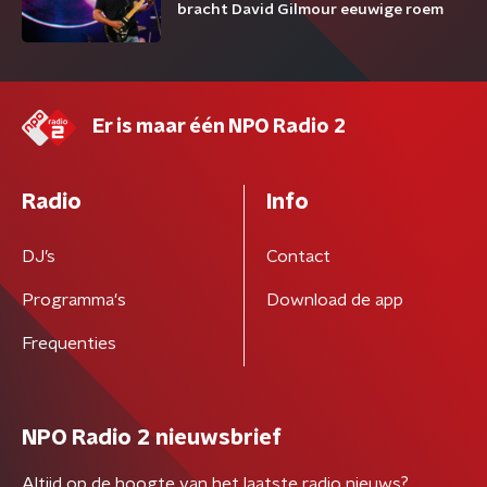
bracht David Gilmour eeuwige roem
Er is maar één NPO Radio 2
Radio
Info
DJ’s
Contact
Programma's
Download de app
Frequenties
NPO Radio 2 nieuwsbrief
Altijd op de hoogte van het laatste radio nieuws?