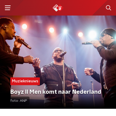
Muzieknieuws
Boyz II Men komt naar Nederland
foto:
ANP