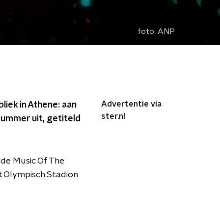
foto:
ANP
Advertentie via
iek in Athene: aan
ster.nl
nummer uit, getiteld
 de Music Of The
et Olympisch Stadion