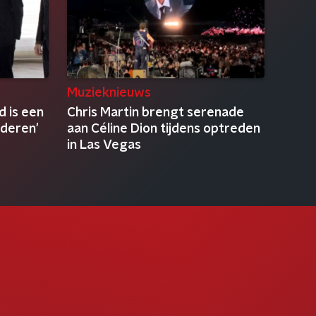
Muzieknieuws
 is een
Chris Martin brengt serenade
nderen'
aan Céline Dion tijdens optreden
in Las Vegas