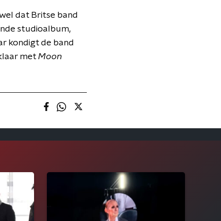
wel dat Britse band
ende studioalbum,
aar kondigt de band
 klaar met
Moon