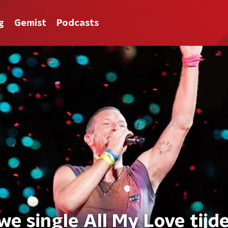
g
Gemist
Podcasts
we single All My Love tijd