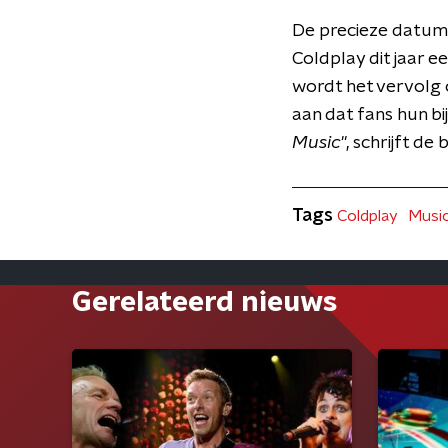
De precieze datum 
Coldplay dit jaar e
wordt het vervolg
aan dat fans hun b
Music
", schrijft d
Tags
Coldplay
Music
Gerelateerd nieuws