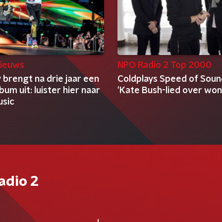
ieuws
NPO Radio 2 Top 2000
 brengt na drie jaar een
Coldplays Speed of Sound
bum uit: luister hier naar
'Kate Bush-lied over wo
sic
adio 2