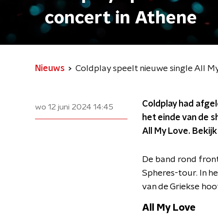
concert in Athene
Nieuws
Coldplay speelt nieuwe single All M
Coldplay had afgel
wo 12 juni 2024
14:45
het einde van de s
All My Love. Bekij
De band rond front
Spheres-tour. In h
van de Griekse hoo
All My Love