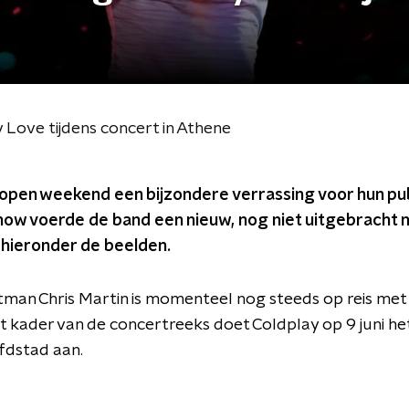
y Love tijdens concert in Athene
open weekend een bijzondere verrassing voor hun publ
how voerde de band een nieuw, nog niet uitgebracht 
k hieronder de beelden.
man Chris Martin is momenteel nog steeds op reis met
et kader van de concertreeks doet Coldplay op 9 juni h
fdstad aan.