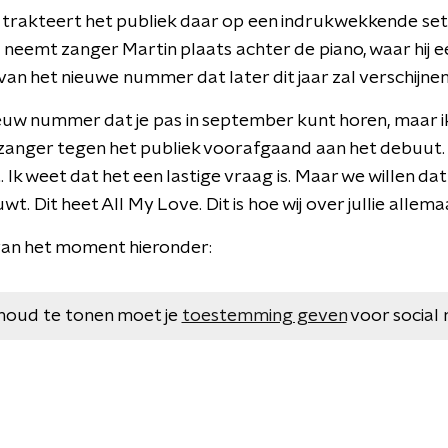
 trakteert het publiek daar op een indrukwekkende set 
 neemt zanger Martin plaats achter de piano, waar hij e
an het nieuwe nummer dat later dit jaar zal verschijnen
uw nummer dat je pas in september kunt horen, maar ik 
 zanger tegen het publiek voorafgaand aan het debuut. "H
. Ik weet dat het een lastige vraag is. Maar we willen dat 
t. Dit heet All My Love. Dit is hoe wij over jullie allema
van het moment hieronder:
houd te tonen moet je
toestemming geven
voor social 