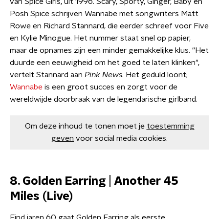
van Spice Girls, uit 1996. Scary, Sporty, Ginger, Baby en
Posh Spice schrijven Wannabe met songwriters Matt
Rowe en Richard Stannard, die eerder schreef voor Five
en Kylie Minogue. Het nummer staat snel op papier,
maar de opnames zijn een minder gemakkelijke klus. “Het
duurde een eeuwigheid om het goed te laten klinken",
vertelt Stannard aan
Pink News
. Het geduld loont;
Wannabe
is een groot succes en zorgt voor de
wereldwijde doorbraak van de legendarische girlband.
Om deze inhoud te tonen moet je
toestemming
geven
voor social media cookies.
8. Golden Earring | Another 45
Miles (Live)
Eind jaren 60 gaat Golden Earring als eerste