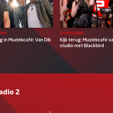
iek
Livemuziek
g in Muziekcafé: Van Dik
Kijk terug: Muziekcafé v
studio met Blackbird
adio 2