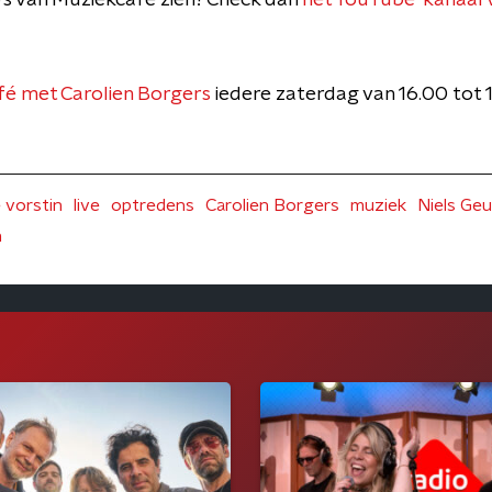
deo's van Muziekcafé zien? Check dan
het YouTube-kanaal 
é met Carolien Borgers
iedere zaterdag van 16.00 tot
 vorstin
live
optredens
Carolien Borgers
muziek
Niels Ge
n