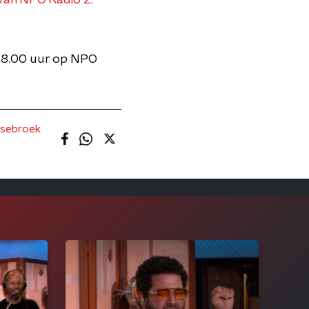
van NPO Radio 2
.
 18.00 uur op NPO
usebroek