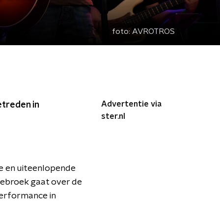
foto:
AVROTROS
Advertentie via
treden in
ster.nl
ge en uiteenlopende
sebroek gaat over de
 performance in