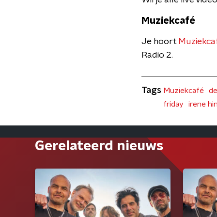
Wil je alle live vi
Muziekcafé
Je hoort
Muziekcaf
Radio 2.
Tags
Muziekcafé
de
friday
irene hi
Gerelateerd nieuws