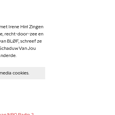
met Irene Hin! Zingen
uwe, recht-door-zee en
van BLØF, schreef ze
e Schaduw Van Jou
randerde.
media cookies.