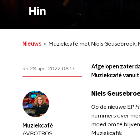
Hin
Nieuws
Muziekcafé met Niels Geusebroek, F
Afgelopen zaterda
do 28 april 2022
08:17
Muziekcafé vanuit 
Niels Geusebro
Op de nieuwe EP
H
nummers over mens
moed om te blijven d
Muziekcafé
Muziekcafé:
AVROTROS