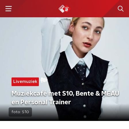
Livemuziek
Muziekcafé met S10, Bente & MEAU
en Personal Trainer
foto:
S10