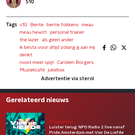
S10
Tags
s10
Bente
bente fokkens
meau
meau hewitt
personal trainer
the lazer
als geen ander
ik besta voor altijd zolang jij aan mij
denkt
nooit meer spijt
Carolien Borgers
Muziekcafé
jukebox
Advertentie via ster.nl
Gerelateerd nieuws
Programma
Luister terug: NPO Radio 2 live vanaf
Pride Amsterdam met Vier De Liefde