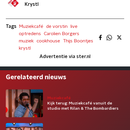
Krystl
Tags
Muziekcafé
de vorstin
live
optredens
Carolien Borgers
muziek
cookhouse
Thijs Boontjes
krystl
Advertentie via ster.nl
Gerelateerd nieuws
Muziekcafé
Kijk terug: Muziekcafé vanuit de
studio met Rilan & The Bombardiers