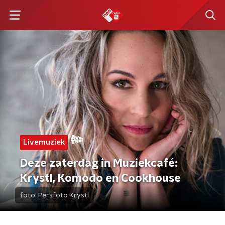
Livemuziek
Deze zaterdag in Muziekcafé:
Krystl, Komodo en Cookhouse
foto:
Persfoto Krystl