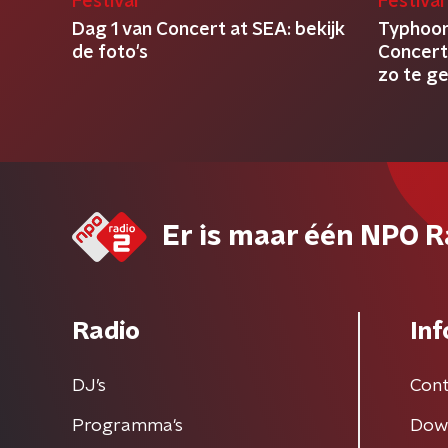
Festival
Festival
Dag 1 van Concert at SEA: bekijk
Typhoon
de foto's
Concert
zo te ge
Er is maar één NPO R
Radio
Inf
DJ’s
Cont
Programma's
Dow