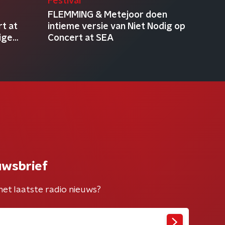
Festival
FLEMMING & Metejoor doen
t at
intieme versie van Niet Nodig op
ige
Concert at SEA
uwsbrief
het laatste radio nieuws?