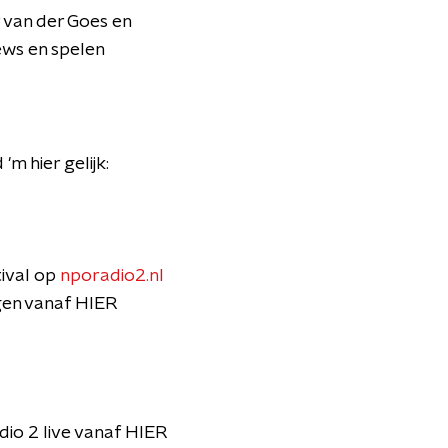
r van der Goes en
iews en spelen
m hier gelijk:
tival op
nporadio2.nl
ogen vanaf HIER
io 2 live vanaf HIER