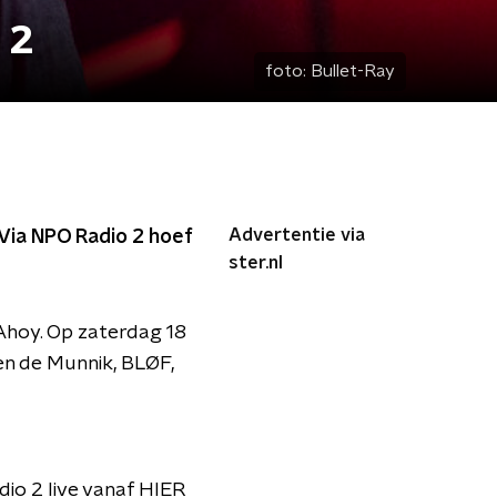
 2
foto:
Bullet-Ray
Advertentie via
 Via NPO Radio 2 hoef
ster.nl
Ahoy. Op zaterdag 18
en de Munnik, BLØF,
io 2 live vanaf HIER