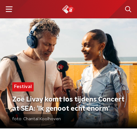
Festival
Zoë Livay komt los tijdens Concert
at SEA: 'Ik genoot echt enorm'
foto:
Chantal Koolhoven