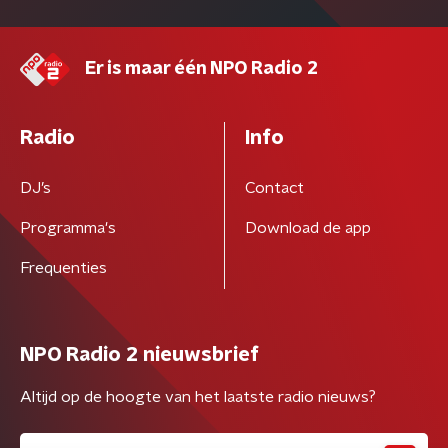
Er is maar één NPO Radio 2
Radio
Info
DJ’s
Contact
Programma's
Download de app
Frequenties
NPO Radio 2 nieuwsbrief
Altijd op de hoogte van het laatste radio nieuws?