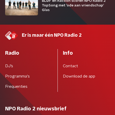
BLØF en Racoon scoren NPO Radio 2
TopSong met 'ode aan vriendschap'
Glas
Er is maar één NPO Radio 2
Radio
Info
DJ’s
Contact
Programma's
Download de app
Frequenties
NPO Radio 2 nieuwsbrief