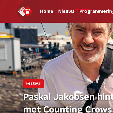
Home
Nieuws
Programmerin
Festival
Paskal Jakobsen hi
met Counting Crows: