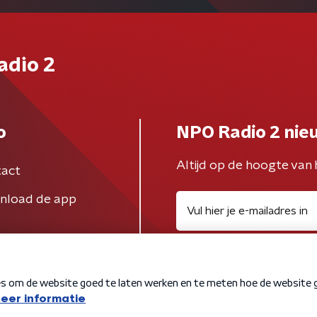
adio 2
o
NPO Radio 2 nie
Altijd op de hoogte van 
act
nload de app