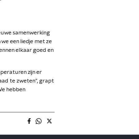
 nieuwe samenwerking
we een liedje met ze
kennen elkaar goed en
peraturen zijn er
naad te zweten", grapt
 We hebben