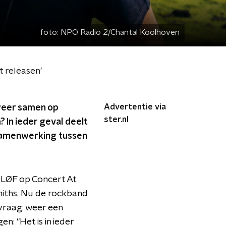
foto:
NPO Radio 2/Chantal Koolhoven
 releasen'
Advertentie via
 weer samen op
ster.nl
 In ieder geval deelt
 samenwerking tussen
BLØF op Concert At
miths. Nu de rockband
 vraag: weer een
: "Het is in ieder