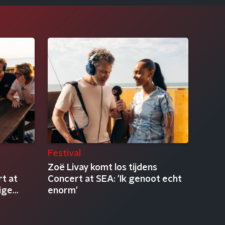
Festival
Zoë Livay komt los tijdens
t at
Concert at SEA: 'Ik genoot echt
ige
enorm'