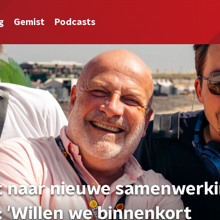
g
Gemist
Podcasts
nt naar nieuwe samenwerk
 'Willen we binnenkort