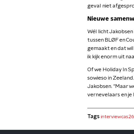
geval niet afgespro
Nieuwe samenw
Wél licht Jakobsen
tussen BLØF en Cou
gemaakt en dat wil
ik kijk enorm uit na
Of we Holiday In Sp
sowieso in Zeeland.
Jakobsen. "Maar w
vernevelaars en je 
Tags
interviewcas2