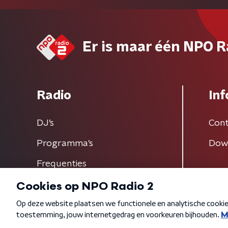
Er is maar één NPO R
Radio
Inf
DJ’s
Cont
Programma's
Dow
Frequenties
Algemene voorwaarden
Privacybeleid