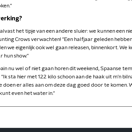
ken."
erking?
 alvast het tipje van een andere sluier: we kunnen een
nting Crows verwachten! "Een halfjaar geleden hebben 
len we eigenlijk ook wel gaan releasen, binnenkort. We 
ar hun show."
ain nu wel of niet gaan horen dit weekend, Spaanse tem
 "Ik sta hier met 122 kilo schoon aan de haak uit m'n bil
e doen er alles aan om deze dag goed door te komen.
kunt even het water in."
6