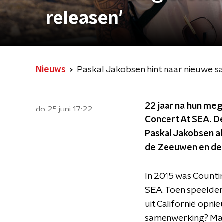
releasen'
Nieuws
Paskal Jakobsen hint naar nieuwe s
22 jaar na hun meg
do 25 juni
17:22
Concert At SEA. De
Paskal Jakobsen al
de Zeeuwen en de
In 2015 was Counti
SEA. Toen speelden
uit Californië opni
samenwerking? Maar