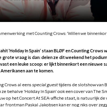
amenwerking met Counting Crows: 'Willen we binnenkort
ahit 'Holiday In Spain' staan BLØF en Counting Crows
 grote vraag is dan: delen ze dit weekend het podium?
vast een leuke scoop: er lijkt binnenkort een nieuwe
 Amerikanen aan te komen.
ng Crows al eens
special guest
tijdens de slotshow van 
 ze behalve 'Holiday In Spain' ook een cover van The S
euw op het Concert At SEA-affiche staat, is natuurlijk de
 frontman Paskal Jakobsen kan er nog niks over zeggen