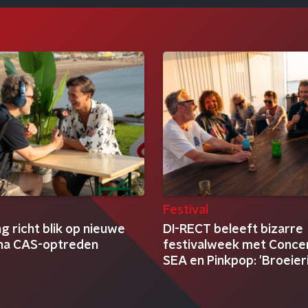
Festival
 richt blik op nieuwe
DI-RECT beleeft bizarre
na CAS-optreden
festivalweek met Concer
SEA en Pinkpop: 'Broeier
zomeravonden'