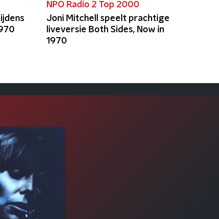
NPO Radio 2 Top 2000
tijdens
Joni Mitchell speelt prachtige
1970
liveversie Both Sides, Now in
1970