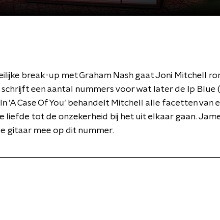
ilijke break-up met Graham Nash gaat Joni Mitchell ron
schrijft een aantal nummers voor wat later de lp Blue (
n 'A Case Of You' behandelt Mitchell alle facetten van ee
le liefde tot de onzekerheid bij het uit elkaar gaan. Jam
de gitaar mee op dit nummer.