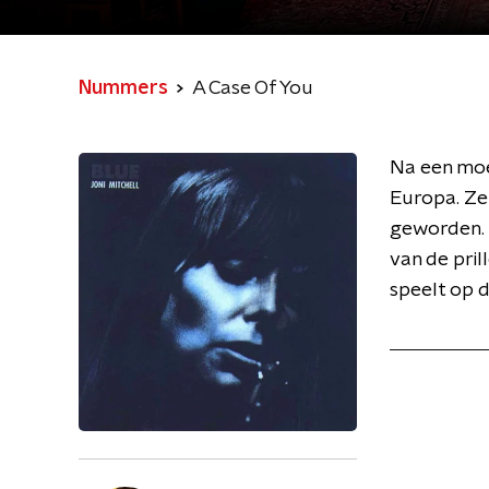
Nummers
A Case Of You
Na een moe
Europa. Ze 
geworden. I
van de pril
speelt op 