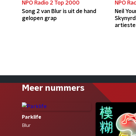
NPO Radio 2 Top 2000
NPO Rad
Song 2 van Blur is uit de hand
Neil Yo
gelopen grap
Skynyrd
artiest
Meer nummers
Parklife
Blur