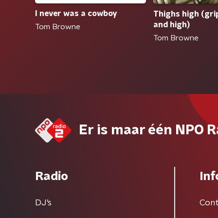
I never was a cowboy
Thighs high (gri
and high)
Tom Browne
Tom Browne
Er is maar één NPO R
Radio
Inf
DJ’s
Cont