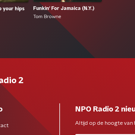
Funkin' For Jamaica (N.Y.)
p your hips
Tom Browne
adio 2
o
NPO Radio 2 nie
Altijd op de hoogte van 
act