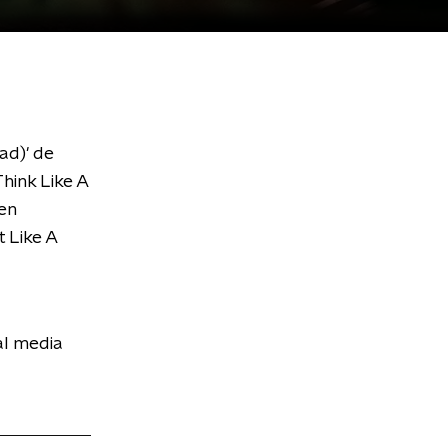
ad)' de
hink Like A
en
 Like A
al media