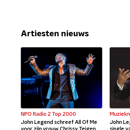
Artiesten nieuws
NPO Radio 2 Top 2000
Muziekn
John Legend schreef All Of Me
John Le
voor zijn vrouw Chrissy Teigen
single 