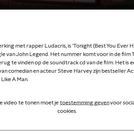
king met rapper Ludacris, is 'Tonight (Best You Ever H
gle van John Legend. Het nummer komt voor in de film T
erug te vinden op de soundtrack cd van de film. Het is e
van comedian en acteur Steve Harvey zijn bestseller Act
 Like A Man.
 video te tonen moet je
toestemming geven
voor soci
cookies.