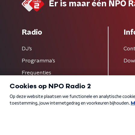
Er is maar één NPO R
Radio
Inf
DJ’s
Cont
Programma's
Dow
Frequenties
Algemene voorwaarden
Privacybeleid