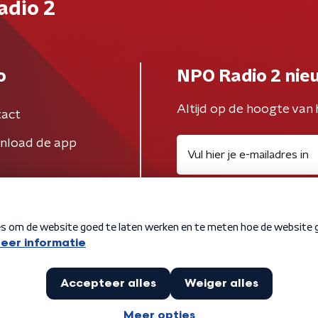
adio 2
o
NPO Radio 2 nie
Altijd op de hoogte van 
act
nload de app