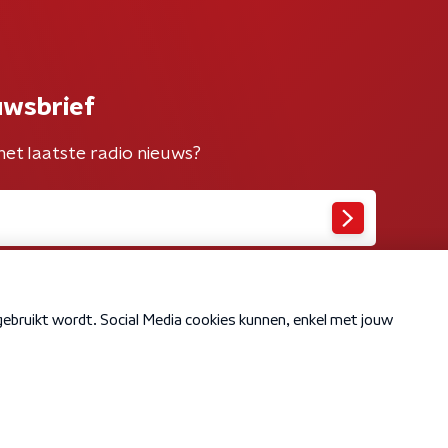
uwsbrief
het laatste radio nieuws?
Cookiebeleid