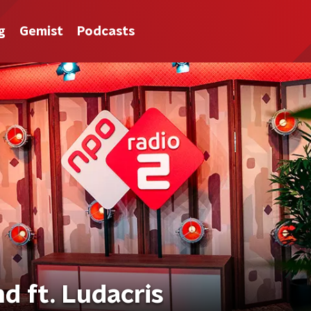
g
Gemist
Podcasts
d ft. Ludacris