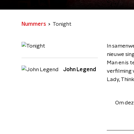
Nummers
Tonight
In samenwer
nieuwe sin
Man en is t
John Legend
verfilming 
Lady, Think
Om deze