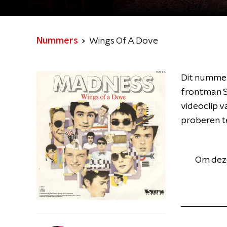
Nummers
Wings Of A Dove
Dit nummer
frontman S
videoclip v
proberen te
Om deze