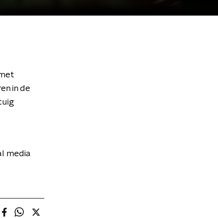
 met
en in de
tuig
al media