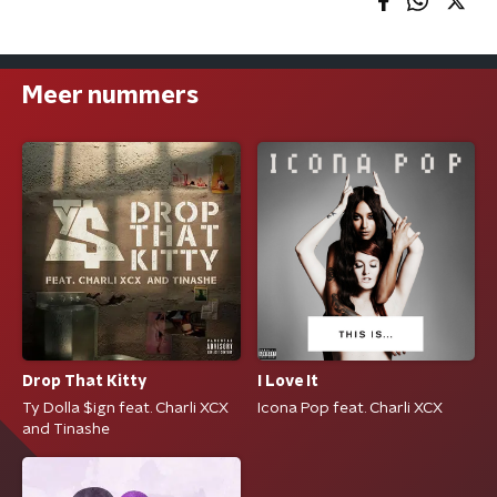
Meer nummers
I Love It
Drop That Kitty
Icona Pop feat. Charli XCX
Ty Dolla $ign feat. Charli XCX
and Tinashe