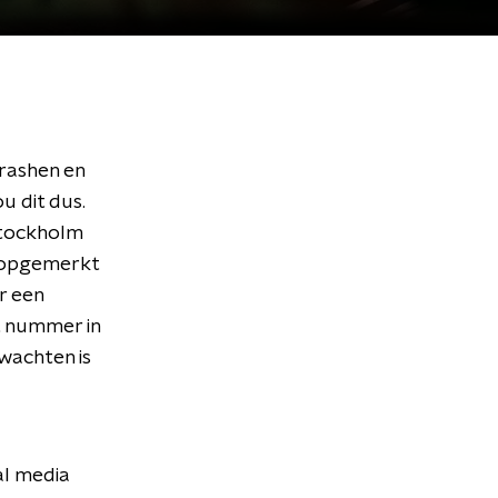
crashen en
u dit dus.
Stockholm
t opgemerkt
r een
et nummer in
wachten is
al media