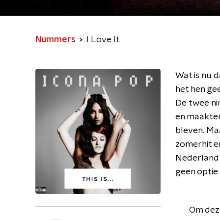
Nummers
I Love It
Wat is nu d
het hen gee
De twee ni
en maakten
bleven. Ma
zomerhit en
Nederland 
geen optie 
Om deze