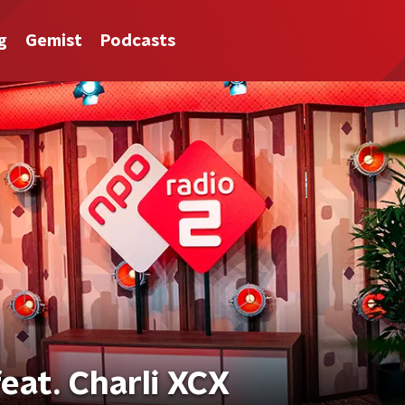
g
Gemist
Podcasts
feat. Charli XCX