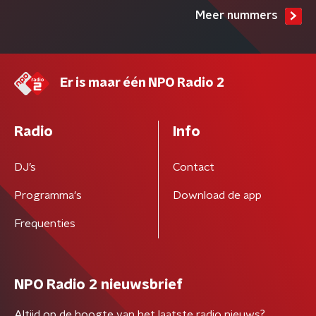
Meer nummers
Er is maar één NPO Radio 2
Radio
Info
DJ’s
Contact
Programma's
Download de app
Frequenties
NPO Radio 2 nieuwsbrief
Altijd op de hoogte van het laatste radio nieuws?