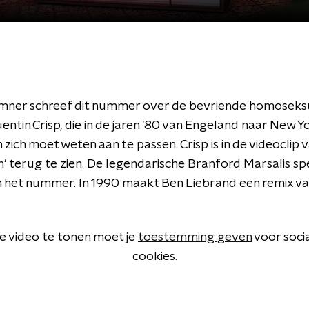
ner schreef dit nummer over de bevriende homoseks
uentin Crisp, die in de jaren '80 van Engeland naar New Y
n zich moet weten aan te passen. Crisp is in de videoclip 
' terug te zien. De legendarische Branford Marsalis sp
n het nummer. In 1990 maakt Ben Liebrand een remix van
 video te tonen moet je
toestemming geven
voor soci
cookies.