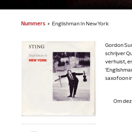
Nummers
Englishman In New York
Gordon Sum
schrijver Q
verhuist, e
'Englishman
saxofoon i
Om deze