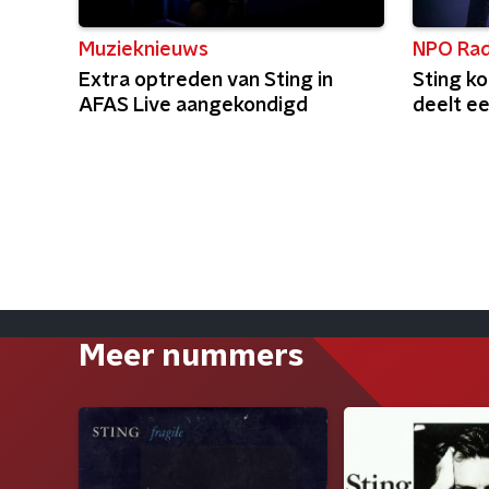
Muzieknieuws
NPO Rad
Extra optreden van Sting in
Sting k
AFAS Live aangekondigd
deelt ee
Meer nummers