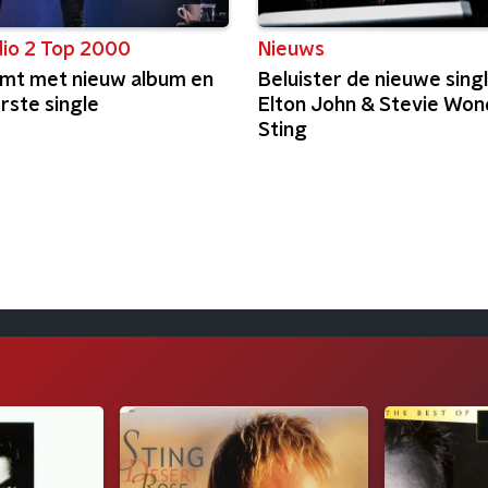
io 2 Top 2000
Nieuws
omt met nieuw album en
Beluister de nieuwe sing
rste single
Elton John & Stevie Won
Sting