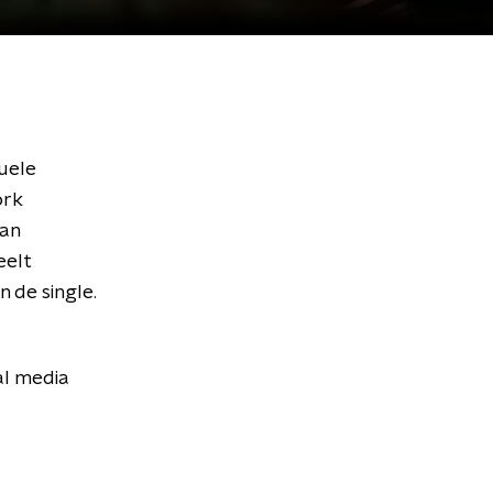
uele
ork
van
eelt
 de single.
al media