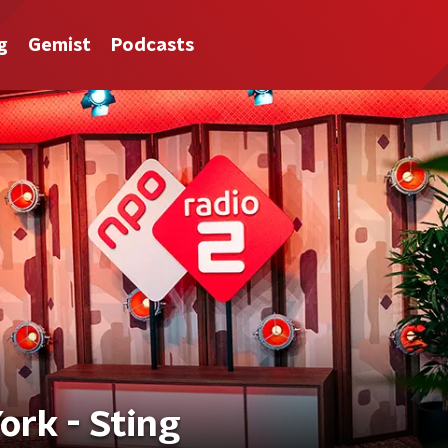
g
Gemist
Podcasts
ork - Sting