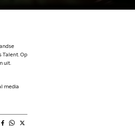
landse
 Talent. Op
 uit.
al media