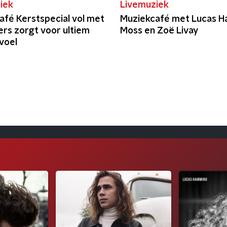
iek
Livemuziek
afé Kerstspecial vol met
Muziekcafé met Lucas H
ers zorgt voor ultiem
Moss en Zoë Livay
voel