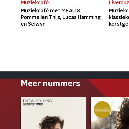
Muziekcafé
Livemuz
Muziekcafé met MEAU &
Muziekc
Pommelien Thijs, Lucas Hamming
klassiek
en Selwyn
kerstge
Meer nummers