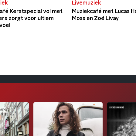
iek
Livemuziek
afé Kerstspecial vol met
Muziekcafé met Lucas H
ers zorgt voor ultiem
Moss en Zoë Livay
voel