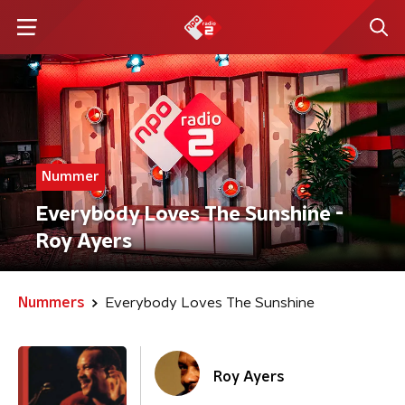
Nummer
Everybody Loves The Sunshine -
Roy Ayers
Nummers
Everybody Loves The Sunshine
Roy Ayers